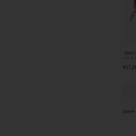
【MIC
ハートコ
¥
17,2
16
件中