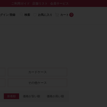
ご利用ガイド
店舗リスト
会員サービス
0
グイン/登録
検索
お気に入り
カート
カードケース
その他ケース
新着順
価格が安い順
価格が高い順