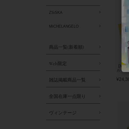
ZSiSKA
MICHELANGELO
商品一覧(新着順)
Web限定
【MIC
カードケ
¥
24,3
雑誌掲載商品一覧
全国在庫一点限り
ヴィンテージ