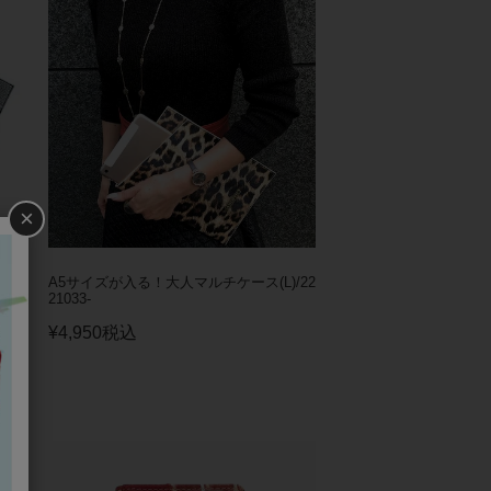
×
！大
A5サイズが入る！大人マルチケース(L)/22
21033-
¥
4,950
税込