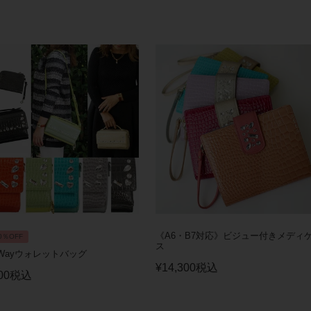
《A6・B7対応》ビジュー付きメディ
0％OFF
ス
Wayウォレットバッグ
¥
14,300
税込
00
税込