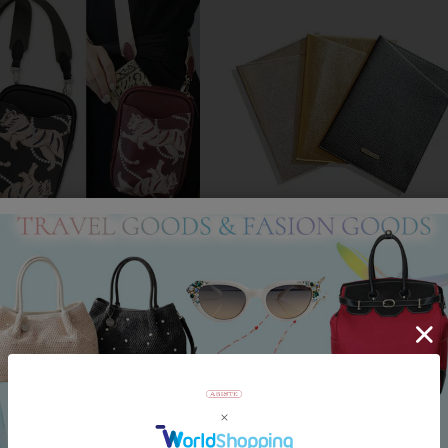
使い方は自由自在！A4サイズが入る
0％OFF
人マルチケース(LL)/2221042-**
ナルデザインマルチファンクショ
/8220001-
¥
5,940
税込
00
税込