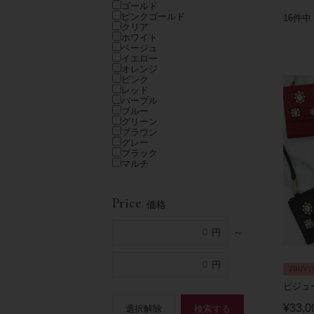
ゴールド
ピンクゴールド
16
件中
クリア
ホワイト
ベージュ
イエロー
オレンジ
ピンク
レッド
パープル
ブルー
グリーン
ブラウン
グレー
ブラック
マルチ
Price
価格
～
2BUY1
ビジュ
¥
33,0