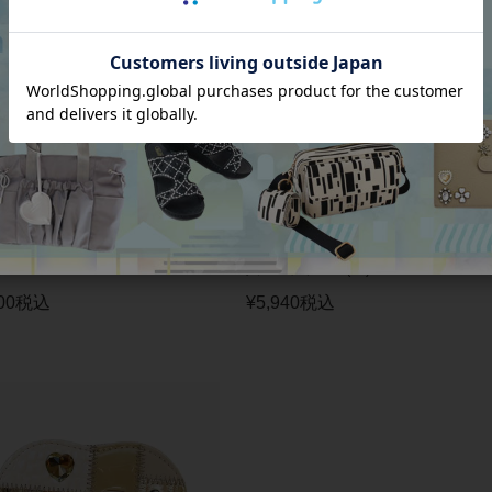
HELANGELO】イタリアンレザー
使い方は自由自在！A4サイズが入る
ース/2125578-
人マルチケース(LL)/2022074-
00
税込
¥
5,940
税込