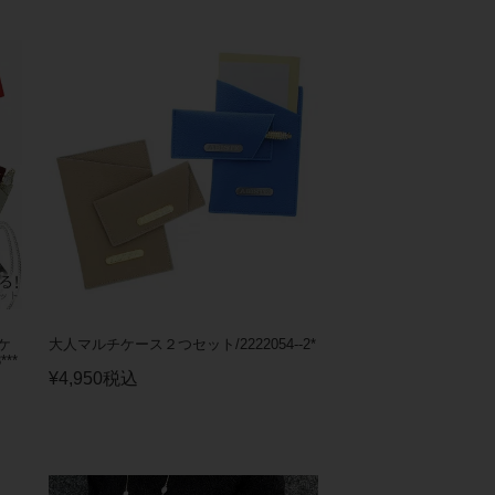
ケ
大人マルチケース２つセット/2222054--2*
**
¥
4,950
税込