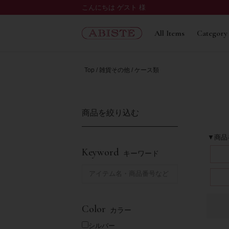
こんにちは ゲスト 様
All Items
Category
Top
雑貨その他
ケース類
商品を絞り込む
▼商品
Keyword
キーワード
Color
カラー
シルバー