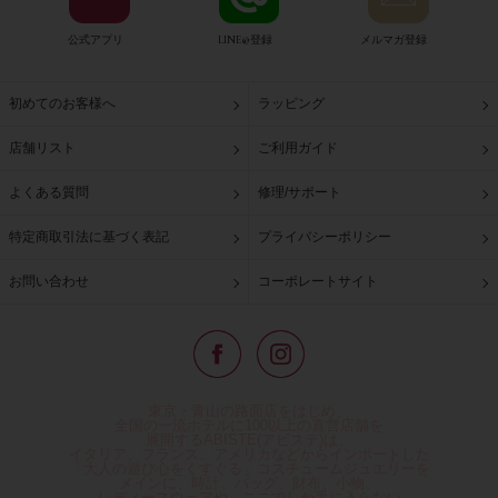
公式アプリ
LINE@登録
メルマガ登録
初めてのお客様へ
ラッピング
店舗リスト
ご利用ガイド
よくある質問
修理/サポート
特定商取引法に基づく表記
プライバシーポリシー
お問い合わせ
コーポレートサイト
東京・青山の路面店をはじめ、
全国の一流ホテルに100以上の直営店舗を
展開するABISTE(アビステ)は、
イタリア、フランス、アメリカなどからインポートした
「大人の遊び心をくすぐる」コスチュームジュエリーを
メインに、時計、バッグ、財布、小物、
レディースウェアや、ここでしか手に入らない