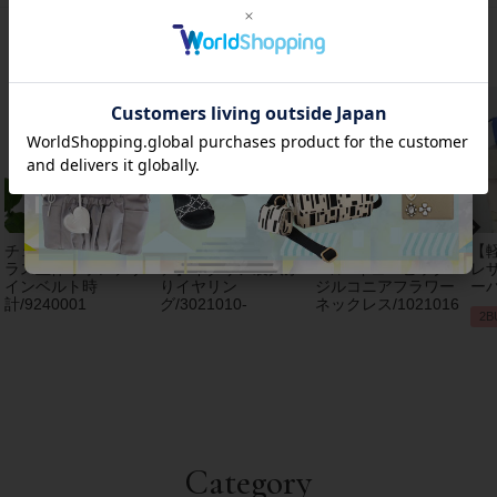
おすすめアイテム
チェコクリスタルガ
【アンジェラカプッ
8mm玉マジョルカパ
【
ラス立体リボンデザ
チ】イタリア製大ぶ
ール×キュービック
レザ
インベルト時
りイヤリン
ジルコニアフラワー
ーバ
計/9240001
グ/3021010-
ネックレス/1021016
2B
Category