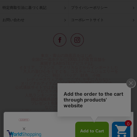
特定商取引法に基づく表記
プライバシーポリシー
お問い合わせ
コーポレートサイト
東京・青山の路面店をはじめ、
全国の一流ホテルに100以上の直営店舗を
展開するABISTE(アビステ)は、
イタリア、フランス、アメリカなどからインポートした
「大人の遊び心をくすぐる」コスチュームジュエリーを
メインに、時計、バッグ、財布、小物、
レディースウェアや、ここでしか手に入らない
オリジナルアイテムなどを幅広くご用意しています。
公式通販サイトではネックレスやイヤリングをはじめとする
アビステの幅広い商品を取り揃え、
人気ランキングやテレビなどメディア着用商品、
雑誌掲載商品情報を紹介するコンテンツ、
プレゼント包装無料や独自のポイント還元
などのサービスをご提供。
心躍るインポートアクセサリーや時計、小物などで、
お客様の日常をほんの少し豊かにし、
夢やときめきを与えられるよう願っています。
◆ギフトラッピング無料/11,000円以上のご注文で送料無料◆