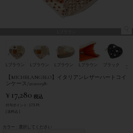
Lブラウン
Lブラウン
Lブラウン
Lブラウン
Lブラウン
ブラック
ブ
【MICHELANGELO】イタリアンレザーハートコイ
ンケース/2020098-
¥
17,280
税込
付与ポイント:
173
Pt.
送料込
カラー
選択してください