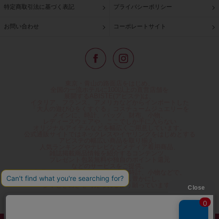
特定商取引法に基づく表記
プライバシーポリシー
お問い合わせ
コーポレートサイト
東京・青山の路面店をはじめ、
全国の一流ホテルに100以上の直営店舗を
展開するABISTE(アビステ)は、
イタリア、フランス、アメリカなどからインポートした
「大人の遊び心をくすぐる」コスチュームジュエリーを
メインに、時計、バッグ、財布、小物、
レディースウェアや、ここでしか手に入らない
オリジナルアイテムなどを幅広くご用意しています。
公式通販サイトではネックレスやイヤリングをはじめとする
アビステの幅広い商品を取り揃え、
人気ランキングやテレビなどメディア着用商品、
雑誌掲載商品情報を紹介するコンテンツ、
プレゼント包装無料や独自のポイント還元
などのサービスをご提供。
心躍るインポートアクセサリーや時計、小物などで、
お客様の日常をほんの少し豊かにし、
夢やときめきを与えられるよう願っています。
◆ギフトラッピング無料/11,000円以上のご注文で送料無料◆