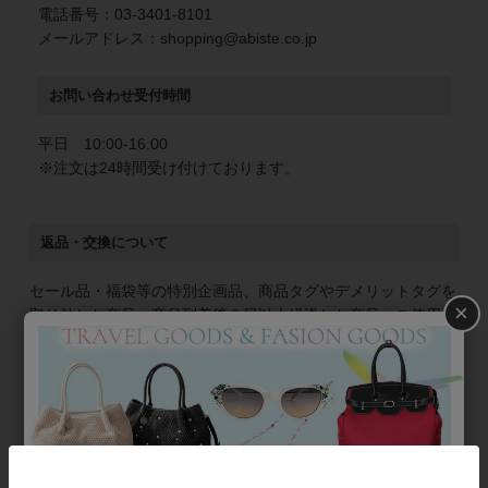
電話番号：03-3401-8101
メールアドレス：shopping@abiste.co.jp
お問い合わせ受付時間
平日 10:00-16:00
※注文は24時間受け付けております。
返品・交換について
セール品・福袋等の特別企画品、商品タグやデメリットタグを
×
取り外した商品、商品到着後８日以上経過した商品、ご使用に
なられた商品、明らかに故意に壊された商品の交換・返品は承
っておりません。商品を送られても返金できませんのでご注意
ください。