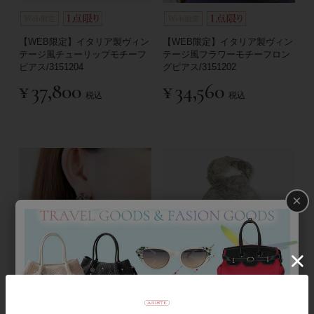
【WEB限定】イタリア製ヴィン
【WEB限定】イタリア製ヴィン
テージ風チューリップモチーフ
テージ風フラワーモチーフロン
ピアス/3151204
グピアス/3151202
¥
37,800
¥
34,560
税込
税込
×