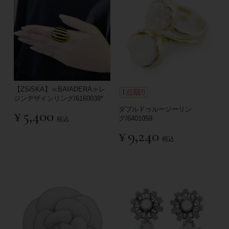
【ZSiSKA】≪BAIADERA≫レ
ジンデザインリング/6160038*
ダブルドゥルージーリン
¥
5,400
グ/6401059
税込
¥
9,240
税込