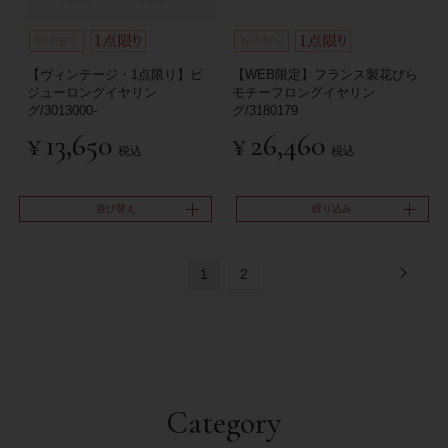
【ヴィンテージ・1点限り】ビ
【WEB限定】フランス製花びら
ジューロングイヤリン
モチーフロングイヤリン
グ/3013000-
グ/3180179
¥
13,650
¥
26,460
税込
税込
並び替え
絞り込み
1
2
Category