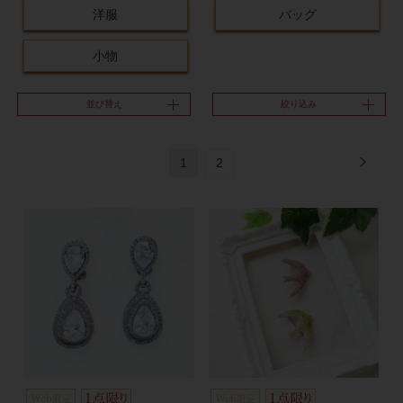
洋服
バッグ
小物
並び替え
絞り込み
1
2