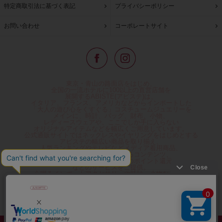
特定商取引法に基づく表記
プライバシーポリシー
お問い合わせ
コーポレートサイト
東京・青山の路面店をはじめ、
全国の一流ホテルに100以上の直営店舗を
展開するABISTE(アビステ)は、
イタリア、フランス、アメリカなどからインポートした
「大人の遊び心をくすぐる」コスチュームジュエリーを
メインに、時計、バッグ、財布、小物、
レディースウェアや、ここでしか手に入らない
オリジナルアイテムなどを幅広くご用意しています。
公式通販サイトではネックレスやイヤリングをはじめとする
アビステの幅広い商品を取り揃え、
人気ランキングやテレビなどメディア着用商品、
雑誌掲載商品情報を紹介するコンテンツ、
プレゼント包装無料や独自のポイント還元
などのサービスをご提供。
心躍るインポートアクセサリーや時計、小物などで、
お客様の日常をほんの少し豊かにし、
夢やときめきを与えられるよう願っています。
◆ギフトラッピング無料/11,000円以上のご注文で送料無料◆