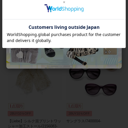
2BUY10％OFF
【WEB限定】イタリア製ヴィン
テージ風フラワーモチーフピア
【Liebe】シルク混プリントスト
ス/3151201
ール/2157702-
¥
33,480
¥
12,960
税込
税込
2BUY10％OFF
2BUY10％OFF
【Liebe】シルク混プリントワッ
サングラス/7400004-
シャー加工ストール/2156083-