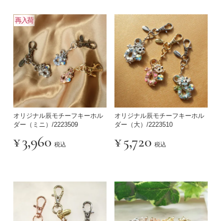
再入荷
オリジナル辰モチーフキーホル
オリジナル辰モチーフキーホル
ダー（ミニ）/2223509
ダー（大）/2223510
¥
3,960
¥
5,720
税込
税込