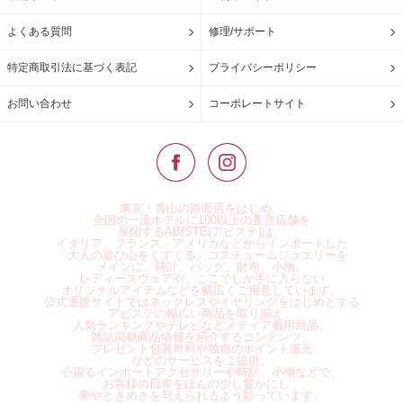
よくある質問
修理/サポート
特定商取引法に基づく表記
プライバシーポリシー
お問い合わせ
コーポレートサイト
東京・青山の路面店をはじめ、
全国の一流ホテルに100以上の直営店舗を
展開するABISTE(アビステ)は、
イタリア、フランス、アメリカなどからインポートした
「大人の遊び心をくすぐる」コスチュームジュエリーを
メインに、時計、バッグ、財布、小物、
レディースウェアや、ここでしか手に入らない
オリジナルアイテムなどを幅広くご用意しています。
公式通販サイトではネックレスやイヤリングをはじめとする
アビステの幅広い商品を取り揃え、
人気ランキングやテレビなどメディア着用商品、
雑誌掲載商品情報を紹介するコンテンツ、
プレゼント包装無料や独自のポイント還元
などのサービスをご提供。
心躍るインポートアクセサリーや時計、小物などで、
お客様の日常をほんの少し豊かにし、
夢やときめきを与えられるよう願っています。