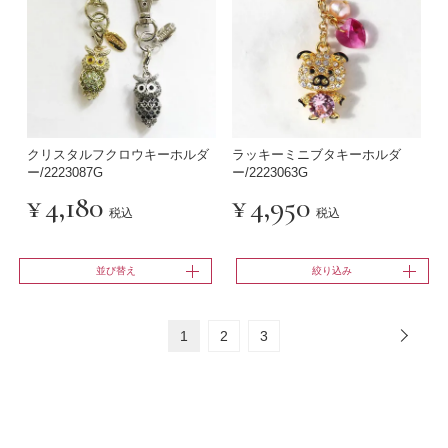
クリスタルフクロウキーホルダ
ラッキーミニブタキーホルダ
ー/2223087G
ー/2223063G
¥
4,180
¥
4,950
税込
税込
並び替え
絞り込み
1
2
3