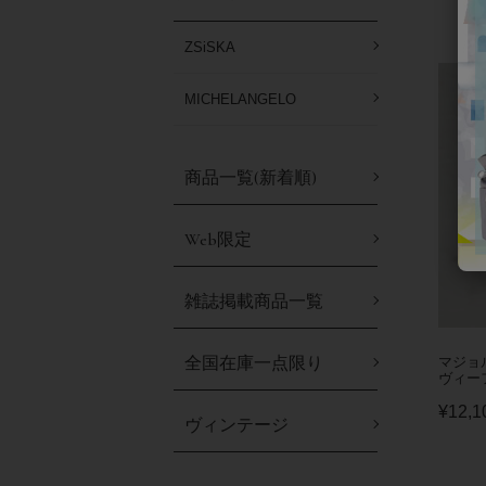
ZSiSKA
MICHELANGELO
商品一覧(新着順)
Web限定
雑誌掲載商品一覧
全国在庫一点限り
マジョ
ヴィー
¥
12,1
ヴィンテージ