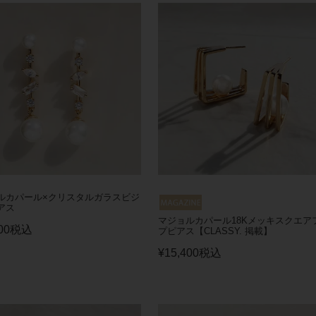
ルカパール×クリスタルガラスビジ
アス
マジョルカパール18Kメッキスクエア
00
税込
プピアス【CLASSY. 掲載】
¥
15,400
税込