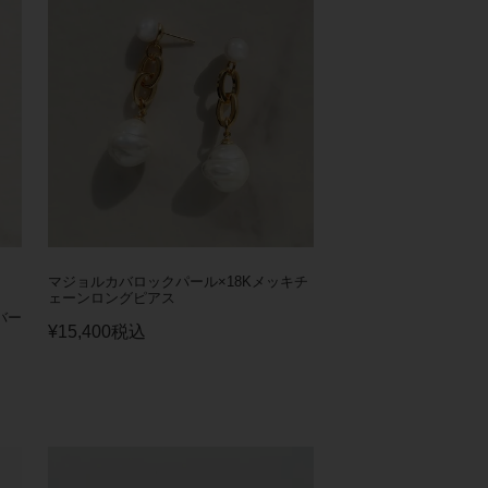
マジョルカバロックパール×18Kメッキチ
ェーンロングピアス
バー
¥
15,400
税込