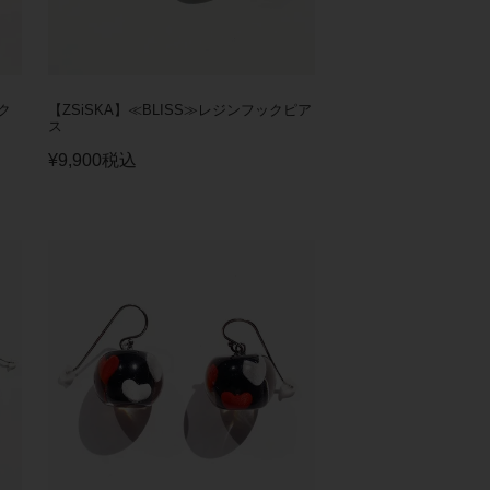
ク
【ZSiSKA】≪BLISS≫レジンフックピア
ス
¥
9,900
税込