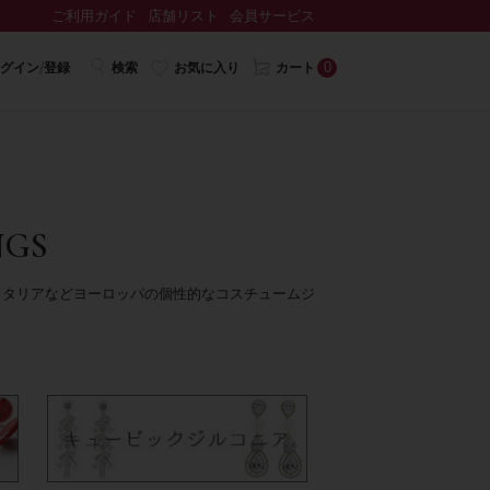
ご利用ガイド
店舗リスト
会員サービス
0
グイン/登録
検索
お気に入り
カート
NGS
イタリアなどヨーロッパの個性的なコスチュームジ