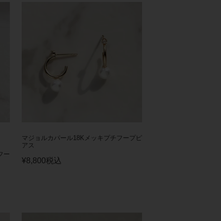
マジョルカパール18Kメッキプチフープピ
アス
フー
¥
8,800
税込