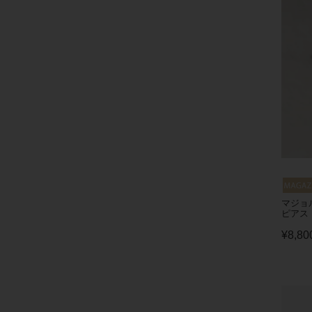
マジョ
ピアス
¥
8,80