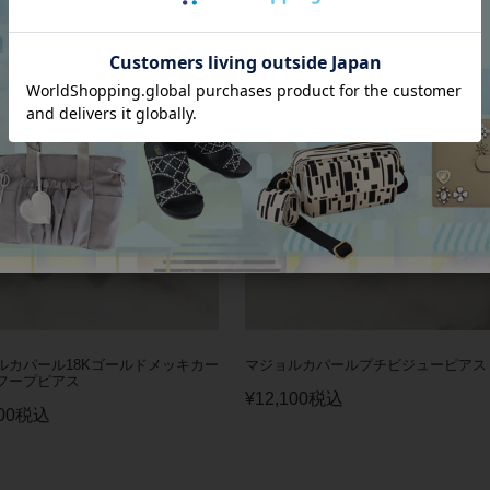
ルカパール18Kゴールドメッキカー
マジョルカパールプチビジューピアス
フープピアス
¥
12,100
税込
00
税込