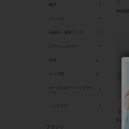
ス
帽子
¥
9,90
ストール
化粧品・美容グッズ
ステーショナリー
財布
ケース類
キーホルダー・バッグチャ
ーム
インテリア
【ZSi
¥
12,1
ブランド