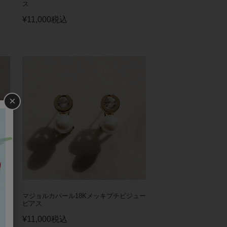
ス
¥
11,000
税込
×
マジョルカパール18Kメッキプチビジュー
ルデ
ピアス
¥
11,000
税込