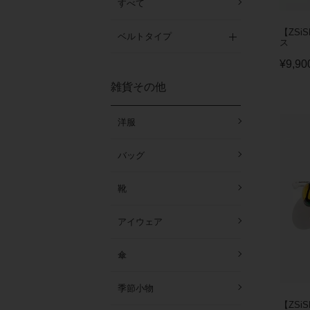
すべて
【ZSi
ベルトタイプ
ス
¥
9,90
雑貨その他
洋服
バッグ
靴
アイウェア
傘
季節小物
【ZSi