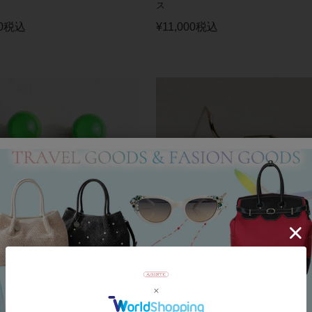
ス
0
税込
¥
11,000
税込
SKA】≪BOLAS≫レジンピアス
マジョルカパール18Kメッキスパイラ
ザインピアス
00
税込
¥
11,000
税込