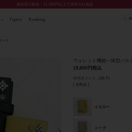
最短翌日配送・11,000円以上で送料当社負担
ロ
Topics
Ranking
ケース
ウォレット機能一体型パス
19,800
税込
付与ポイント:
198
Pt.
送料込
イエロー
トープ