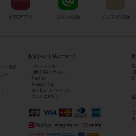
公式アプリ
LINE@登録
メルマガ登録
お支払い方法について
・クレジットカード
送
基づく表記
（1回/分割/リボ払い）
1
リシー
・PayPay
担
・Amazon Pay
・あと払い（ペイディ）
イト
・コンビニ前払い
ご
在
海