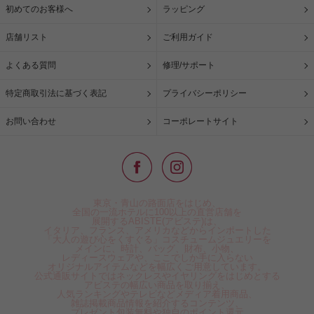
初めてのお客様へ
ラッピング
店舗リスト
ご利用ガイド
よくある質問
修理/サポート
特定商取引法に基づく表記
プライバシーポリシー
お問い合わせ
コーポレートサイト
東京・青山の路面店をはじめ、
全国の一流ホテルに100以上の直営店舗を
展開するABISTE(アビステ)は、
イタリア、フランス、アメリカなどからインポートした
「大人の遊び心をくすぐる」コスチュームジュエリーを
メインに、時計、バッグ、財布、小物、
レディースウェアや、ここでしか手に入らない
オリジナルアイテムなどを幅広くご用意しています。
公式通販サイトではネックレスやイヤリングをはじめとする
アビステの幅広い商品を取り揃え、
人気ランキングやテレビなどメディア着用商品、
雑誌掲載商品情報を紹介するコンテンツ、
プレゼント包装無料や独自のポイント還元