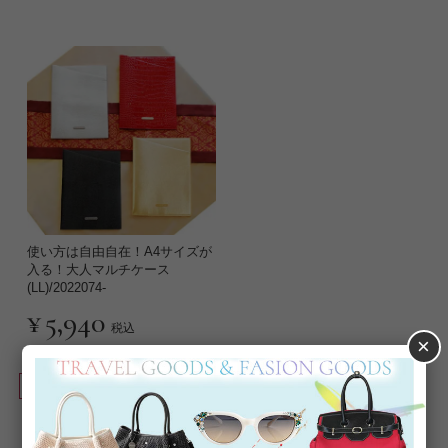
使い方は自由自在！A4サイズが
入る！大人マルチケース
(LL)/2022074-
¥
5,940
税込
×
並び替え
絞り込み