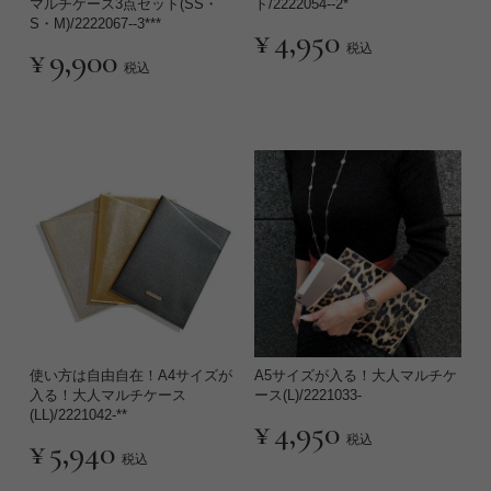
マルチケース3点セット(SS・
ト/2222054--2*
S・M)/2222067--3***
¥
4,950
税込
¥
9,900
税込
使い方は自由自在！A4サイズが
A5サイズが入る！大人マルチケ
入る！大人マルチケース
ース(L)/2221033-
(LL)/2221042-**
¥
4,950
税込
¥
5,940
税込