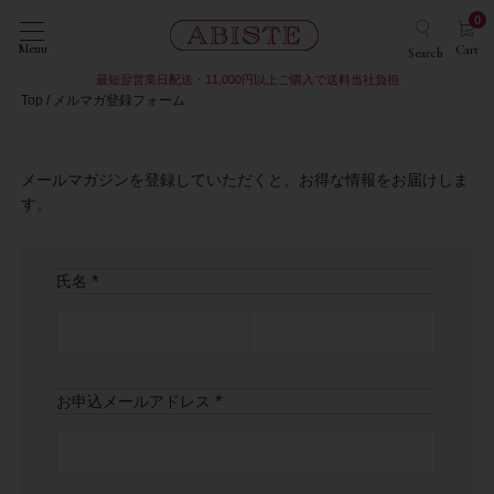
0
Menu
Cart
Search
最短翌営業日配送・11,000円以上ご購入で送料当社負担
Top
メルマガ登録フォーム
メールマガジンを登録していただくと、お得な情報をお届けしま
す。
氏名
(
必
須
)
お申込メールアドレス
(
必
須
)