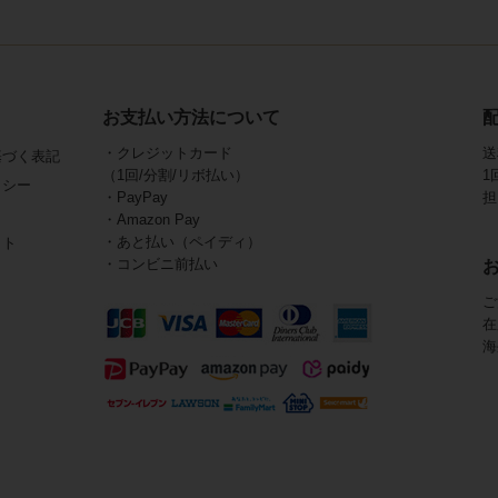
お支払い方法について
・クレジットカード
送
基づく表記
（1回/分割/リボ払い）
1
リシー
・PayPay
担
・Amazon Pay
・あと払い（ペイディ）
イト
・コンビニ前払い
ご
在
海