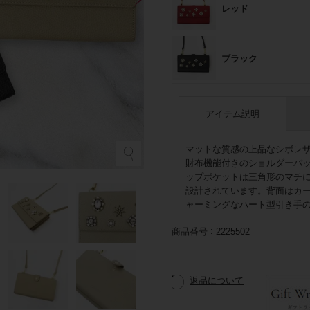
レッド
ブラック
アイテム説明
マットな質感の上品なシボレザ
ベ
財布機能付きのショルダーバ
ップポケットは三角形のマチ
設計されています。背面はカ
ャーミングなハート型引き手
商品番号
2225502
返品について