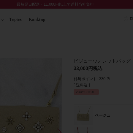
最短翌日配送・11,000円以上で送料当社負担
ロ
Topics
Ranking
ビジューウォレットバッグ
33,000
税込
付与ポイント:
330
Pt.
送料込
2BUY10％OFF
ベージュ