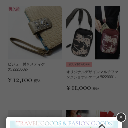
再入荷
ビジュー付きメディケー
2BUY10％OFF
ス/2223502-
オリジナルデザインマルチファ
¥
12,100
ンクショナルケース/8220001-
税込
¥
11,000
税込
×