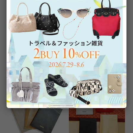
スライド式手帳型スマートフォ
スマホショルダーになる！大人
ンケース
マルチケース3点セット(SS・
S・M)/2222067--3***
¥
9,900
税込
¥
9,900
税込