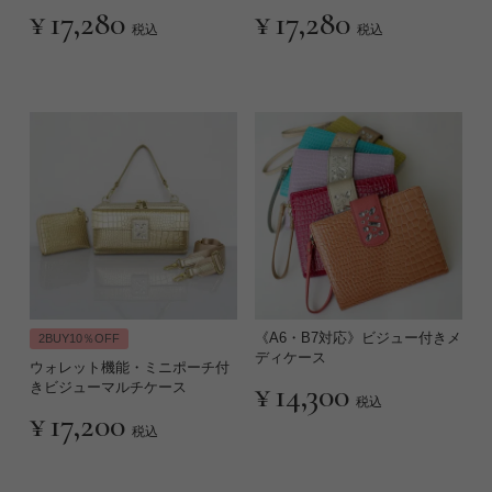
¥
17,280
¥
17,280
税込
税込
《A6・B7対応》ビジュー付きメ
2BUY10％OFF
ディケース
ウォレット機能・ミニポーチ付
¥
14,300
きビジューマルチケース
税込
¥
17,200
税込