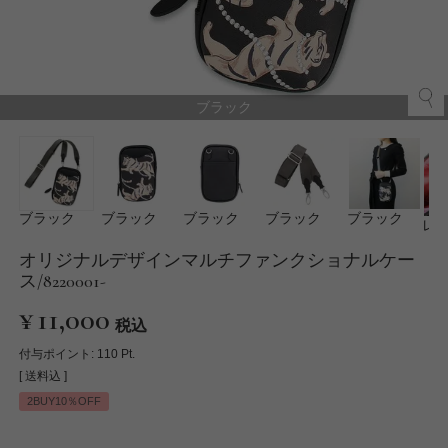
ブラック
ブラック
ブラック
ブラック
ブラック
ブラック
レ
オリジナルデザインマルチファンクショナルケー
ス/8220001-
¥
11,000
税込
付与ポイント:
110
Pt.
送料込
2BUY10％OFF