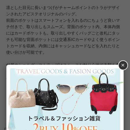
凛とした目元に長いまつげがチャームポイントのトラがデザイ
ンされたアビステオリジナルのバッグ。
前面のポケットはスマートフォンを入れるのにちょうど良いマ
チ付きで、取り出しもスムーズ。背面のポケット内、本体内側
にはカードポケットも。取り出しやすくバッグごと改札にタッ
チも可能な背面ポケットには交通系ICカードやよく使うポイン
トカードを収納、内側にはキャッシュカードなどを入れたりと
使い分けが可能です。
×
付属のショルダーストラップはスムースな触り心地で衣類を傷
つけにくく、幅広で肩も痛くなりにくいのも嬉しいポイント。
小ぶりながら小さめの財布ハンカチ類はしっかり収納できるの
で、これ一つでお出かけができ、ストラップを外せばポーチと
しても活躍します。
トラは金運、リーダーシップ、家族や子供を守るシンボルとし
て風水でも人気。ファッション性が高く、開運＆おしゃれを兼
ね備えたモチーフです。