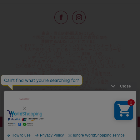
東京・青山の路面店をはじめ、
全国の一流ホテルに100以上の直営店舗を
展開するABISTE(アビステ)は、
イタリア、フランス、アメリカなどからインポートした
「大人の遊び心をくすぐる」コスチュームジュエリーを
メインに、時計、バッグ、財布、小物、
レディースウェアや、ここでしか手に入らない
オリジナルアイテムなどを幅広くご用意しています。
公式通販サイトではネックレスやイヤリングをはじめとする
アビステの幅広い商品を取り揃え、
人気ランキングやテレビなどメディア着用商品、
雑誌掲載商品情報を紹介するコンテンツ、
プレゼント包装無料や独自のポイント還元
などのサービスをご提供。
心躍るインポートアクセサリーや時計、小物などで、
お客様の日常をほんの少し豊かにし、
夢やときめきを与えられるよう願っています。
◆ギフトラッピング無料/11,000円以上のご注文で送料無料◆
©ABISTE WEB SHOP