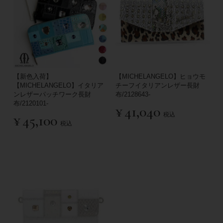
【新色入荷】
【MICHELANGELO】ヒョウモ
【MICHELANGELO】イタリア
チーフイタリアンレザー長財
ンレザーパッチワーク長財
布/2128643-
布/2120101-
¥
41,040
税込
¥
45,100
税込