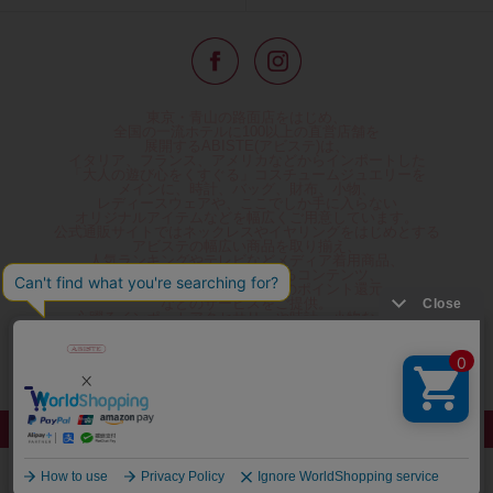
東京・青山の路面店をはじめ、
全国の一流ホテルに100以上の直営店舗を
展開するABISTE(アビステ)は、
イタリア、フランス、アメリカなどからインポートした
「大人の遊び心をくすぐる」コスチュームジュエリーを
メインに、時計、バッグ、財布、小物、
レディースウェアや、ここでしか手に入らない
オリジナルアイテムなどを幅広くご用意しています。
公式通販サイトではネックレスやイヤリングをはじめとする
アビステの幅広い商品を取り揃え、
人気ランキングやテレビなどメディア着用商品、
雑誌掲載商品情報を紹介するコンテンツ、
プレゼント包装無料や独自のポイント還元
などのサービスをご提供。
心躍るインポートアクセサリーや時計、小物などで、
お客様の日常をほんの少し豊かにし、
夢やときめきを与えられるよう願っています。
◆ギフトラッピング無料/11,000円以上のご注文で送料無料◆
©ABISTE WEB SHOP