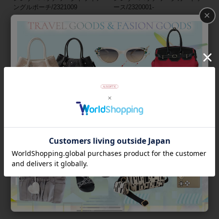
ングルポーチ/2321009
ース/2320001-
×
¥
30,240
¥
17,280
税込
税込
【新色入荷】
【MICHELANGELO】イタリア
【MICHELANGELO】イタリア
ンレザー長財布/2129549-
ンレザー薄型長財布/2129501-
¥
47,300
税込
¥
35,200
税込