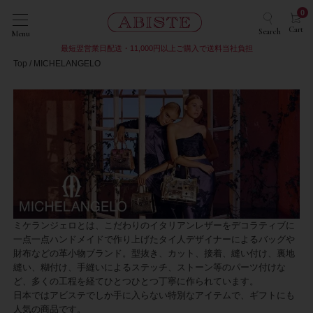
0
Cart
Search
Menu
最短翌営業日配送・11,000円以上ご購入で送料当社負担
Top
MICHELANGELO
ミケランジェロとは、こだわりのイタリアンレザーをデコラティブに
一点一点ハンドメイドで作り上げたタイ人デザイナーによるバッグや
財布などの革小物ブランド。型抜き、カット、接着、縫い付け、裏地
縫い、糊付け、手縫いによるステッチ、ストーン等のパーツ付けな
ど、多くの工程を経てひとつひとつ丁寧に作られています。
日本ではアビステでしか手に入らない特別なアイテムで、ギフトにも
人気の商品です。