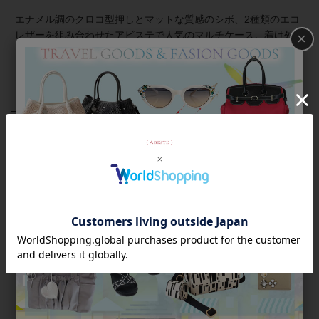
エナメル調のクロコ型押しとマットな質感のシボ、2種類のエコ
レザーを組み合わせたアビステで人気のマルチケース。着け外
×
し可能な長短2本のベルトが、幅広い使い方がを叶えます。
コインパースや鍵・リップなどが入る同素材のポーチが付属し
た特別企画モデル。
商品番号
8241031
返品について