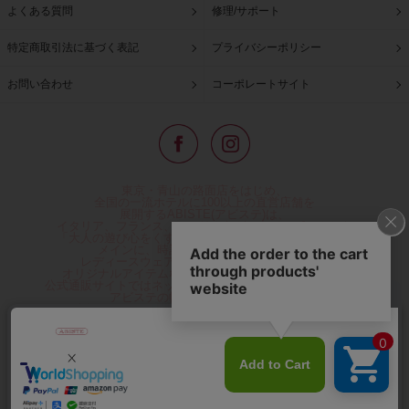
よくある質問
修理/サポート
特定商取引法に基づく表記
プライバシーポリシー
お問い合わせ
コーポレートサイト
東京・青山の路面店をはじめ、
全国の一流ホテルに100以上の直営店舗を
展開するABISTE(アビステ)は、
イタリア、フランス、アメリカなどからインポートした
「大人の遊び心をくすぐる」コスチュームジュエリーを
メインに、時計、バッグ、財布、小物、
レディースウェアや、ここでしか手に入らない
オリジナルアイテムなどを幅広くご用意しています。
公式通販サイトではネックレスやイヤリングをはじめとする
アビステの幅広い商品を取り揃え、
人気ランキングやテレビなどメディア着用商品、
雑誌掲載商品情報を紹介するコンテンツ、
プレゼント包装無料や独自のポイント還元
などのサービスをご提供。
心躍るインポートアクセサリーや時計、小物などで、
お客様の日常をほんの少し豊かにし、
夢やときめきを与えられるよう願っています。
◆ギフトラッピング無料/11,000円以上のご注文で送料無料◆