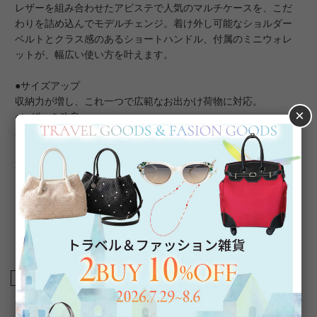
レザーを組み合わせたアビステで人気のマルチケースを、こだ
わりを詰め込んでモデルチェンジ。着け外し可能なショルダー
ベルトとクラス感のあるショートハンドル、付属のミニウォレ
ットが、幅広い使い方を叶えます。
●サイズアップ
収納力が増し、これ一つで広範なお出かけ荷物に対応。
×
●レザーを改良
本革に近い質感の薄手で上質なエコレザーを使い、軽量化。
●ガラスストーンを採用
透明感アップ＆より強い煌めきに。
●本体と同素材のハンドル
トレンド感のある横長シェイプのハンドバッグに。
●ミニウォレット
内側のポケットが増え、使い勝手が向上。
商品番号
8250008