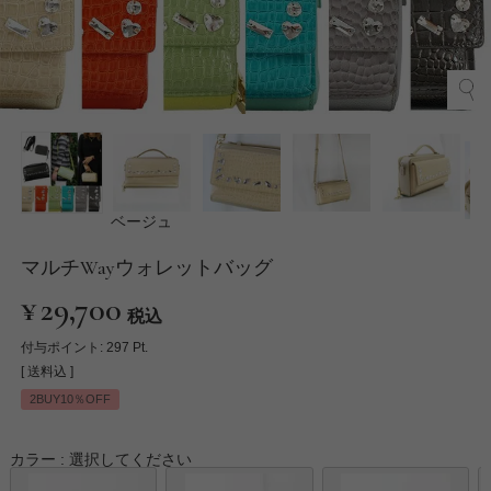
ベージュ
マルチWayウォレットバッグ
¥
29,700
税込
付与ポイント:
297
Pt.
送料込
2BUY10％OFF
カラー
選択してください