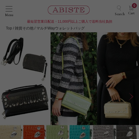
0
Cart
Search
Menu
最短翌営業日配送・11,000円以上ご購入で送料当社負担
Top
雑貨その他
マルチWayウォレットバッグ