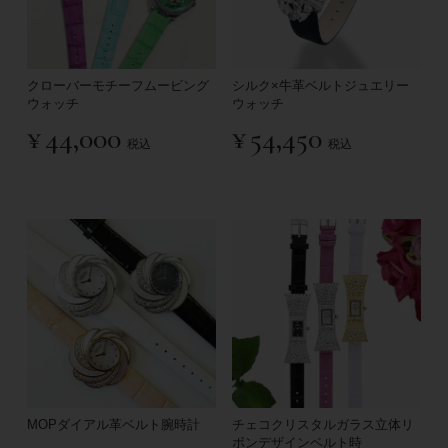
クローバーモチーフムービング
シルク×牛革ベルトジュエリー
ウォッチ
ウォッチ
¥
44,000
¥
54,450
税込
税込
MOPダイアル革ベルト腕時計
チェコクリスタルガラス立体リ
ボンデザインベルト時