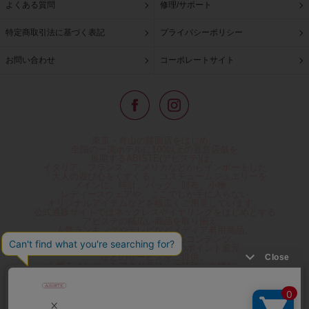
よくある質問
修理/サポート
特定商取引法に基づく表記
プライバシーポリシー
お問い合わせ
コーポレートサイト
東京・青山の路面店をはじめ、
全国の一流ホテルに100以上の直営店舗を
展開するABISTE(アビステ)は、
イタリア、フランス、アメリカなどからインポートした
「大人の遊び心をくすぐる」コスチュームジュエリーを
メインに、時計、バッグ、財布、小物、
レディースウェアや、ここでしか手に入らない
オリジナルアイテムなどを幅広くご用意しています。
公式通販サイトではネックレスやイヤリングをはじめとする
アビステの幅広い商品を取り揃え、
人気ランキングやテレビなどメディア着用商品、
雑誌掲載商品情報を紹介するコンテンツ、
プレゼント包装無料や独自のポイント還元
などのサービスをご提供。
心躍るインポートアクセサリーや時計、小物などで、
お客様の日常をほんの少し豊かにし、
夢やときめきを与えられるよう願っています。
◆ギフトラッピング無料/11,000円以上のご注文で送料無料◆