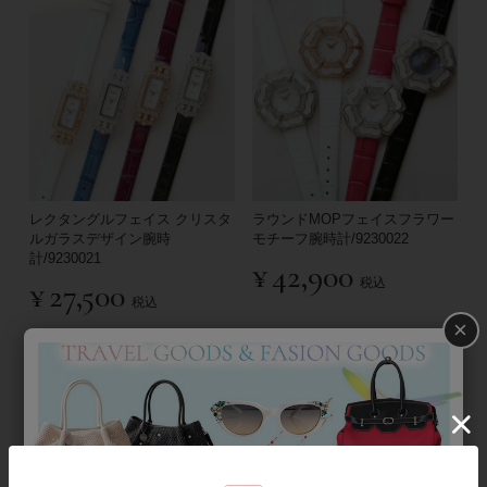
レクタングルフェイス クリスタ
ラウンドMOPフェイスフラワー
ルガラスデザイン腕時
モチーフ腕時計/9230022
計/9230021
¥
42,900
税込
¥
27,500
税込
×