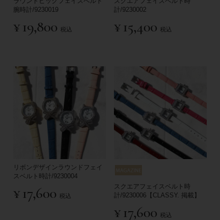
ラウンドビッグフェイスベルト
スクエアフェイスベルト時
腕時計/9230019
計/9230002
¥
19,800
¥
15,400
税込
税込
リボンデザインラウンドフェイ
スベルト時計/9230004
スクエアフェイスベルト時
¥
17,600
計/9230006【CLASSY. 掲載】
税込
¥
17,600
税込