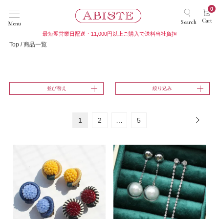
0
Cart
Search
Menu
最短翌営業日配送・11,000円以上ご購入で送料当社負担
Top
商品一覧
並び替え
絞り込み
1
2
…
5