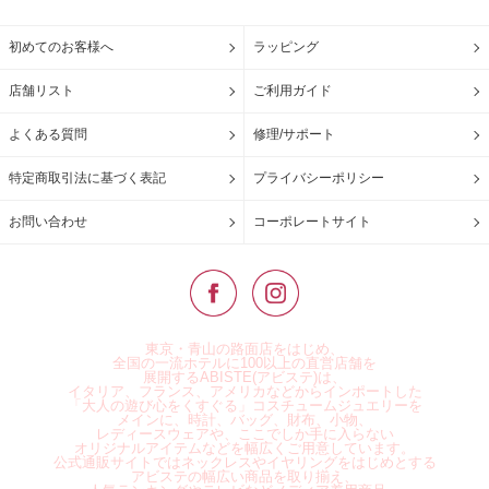
初めてのお客様へ
ラッピング
店舗リスト
ご利用ガイド
よくある質問
修理/サポート
特定商取引法に基づく表記
プライバシーポリシー
お問い合わせ
コーポレートサイト
東京・青山の路面店をはじめ、
全国の一流ホテルに100以上の直営店舗を
展開するABISTE(アビステ)は、
イタリア、フランス、アメリカなどからインポートした
「大人の遊び心をくすぐる」コスチュームジュエリーを
メインに、時計、バッグ、財布、小物、
レディースウェアや、ここでしか手に入らない
オリジナルアイテムなどを幅広くご用意しています。
公式通販サイトではネックレスやイヤリングをはじめとする
アビステの幅広い商品を取り揃え、