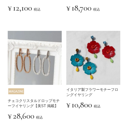
¥
12,100
¥
18,700
税込
税込
イタリア製フラワーモチーフロ
ングイヤリング
チェコクリスタルドロップモチ
¥
10,800
ーフイヤリング【美ST 掲載】
税込
¥
28,600
税込