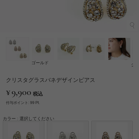
ゴールド
シ
クリスタグラスバネデザインピアス
¥
9,900
税込
付与ポイント:
99
Pt.
カラー
選択してください