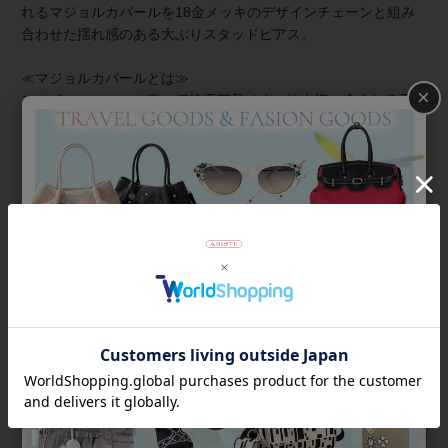
れるマジョルカパールを18金メッキのデザインチェーンと組み
合わせた揺れ感のある大ぶりスタッドピアス。
≪マジョルカパールとは≫
×
スペイン・マヨルカ島の伝統工芸品です。地中海に含まれる天
然成分を素材に、幾重にもパールエッセンスを塗り重ね、人工
でありながらも、天然真珠さながらの内側から輝くような光
沢・色合い・巻の厚みを再現。天然真珠よりも傷が付きにく
く、汗や化粧水による品質変化が少ないため扱いやすく、気軽
に装えるのもマジョルカパールの魅力です。
商品番号
3260024
返品について