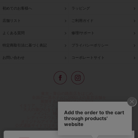
初めてのお客様へ
ラッピング
店舗リスト
ご利用ガイド
よくある質問
修理/サポート
特定商取引法に基づく表記
プライバシーポリシー
お問い合わせ
コーポレートサイト
東京・青山の路面店をはじめ、
全国の一流ホテルに100以上の直営店舗を
展開するABISTE(アビステ)は、
イタリア、フランス、アメリカなどからインポートした
「大人の遊び心をくすぐる」コスチュームジュエリーを
メインに、時計、バッグ、財布、小物、
レディースウェアや、ここでしか手に入らない
オリジナルアイテムなどを幅広くご用意しています。
公式通販サイトではネックレスやイヤリングをはじめとする
アビステの幅広い商品を取り揃え、
人気ランキングやテレビなどメディア着用商品、
雑誌掲載商品情報を紹介するコンテンツ、