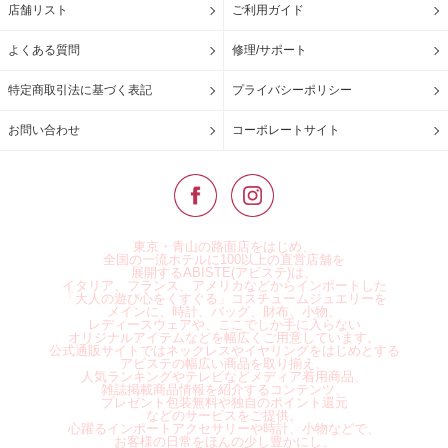
店舗リスト
ご利用ガイド
よくある質問
修理/サポート
特定商取引法に基づく表記
プライバシーポリシー
お問い合わせ
コーポレートサイト
東京・青山の路面店をはじめ、
全国の一流ホテルに100以上の直営店舗を
展開するABISTE(アビステ)は、
イタリア、フランス、アメリカなどからインポートした
「大人の遊び心をくすぐる」コスチュームジュエリーを
メインに、時計、バッグ、財布、小物、
レディースウェアや、ここでしか手に入らない
オリジナルアイテムなどを幅広くご用意しています。
公式通販サイトではネックレスやイヤリングをはじめとする
アビステの幅広い商品を取り揃え、
人気ランキングやテレビなどメディア着用商品、
雑誌掲載商品情報を紹介するコンテンツ、
プレゼント包装無料や独自のポイント還元
などのサービスをご提供。
心躍るインポートアクセサリーや時計、小物などで、
お客様の日常をほんの少し豊かにし、