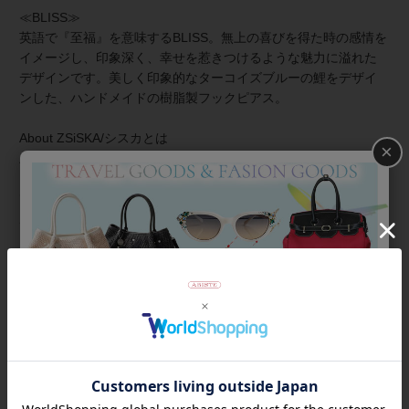
≪BLISS≫
英語で『至福』を意味するBLISS。無上の喜びを得た時の感情を
イメージし、印象深く、幸せを惹きつけるような魅力に溢れた
デザインです。美しく印象的なターコイズブルーの鯉をデザイ
ンした、ハンドメイドの樹脂製フックピアス。
About ZSiSKA/シスカとは
×
上質な樹脂、ポリエステルレジンの特性を活かし、ガラスのよ
うな質感を再現しつつも、軽くてつけやすいことで人気を博し
ています。肌に触れる部分に金属を使用していないため、アレ
ルギーの方でも安心してお使いいただけます。
◆シスカについて・コレクション一覧は
＞こちら
商品番号
3260033