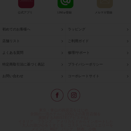
公式アプリ
LINE@登録
メルマガ登録
初めてのお客様へ
ラッピング
店舗リスト
ご利用ガイド
よくある質問
修理/サポート
特定商取引法に基づく表記
プライバシーポリシー
お問い合わせ
コーポレートサイト
東京・青山の路面店をはじめ、
全国の一流ホテルに100以上の直営店舗を
展開するABISTE(アビステ)は、
イタリア、フランス、アメリカなどからインポートした
「大人の遊び心をくすぐる」コスチュームジュエリーを
メインに、時計、バッグ、財布、小物、