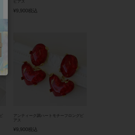
ピアス
¥
9,900
税込
ピ
アンティーク調ハートモチーフロングピ
アス
¥
9,900
税込