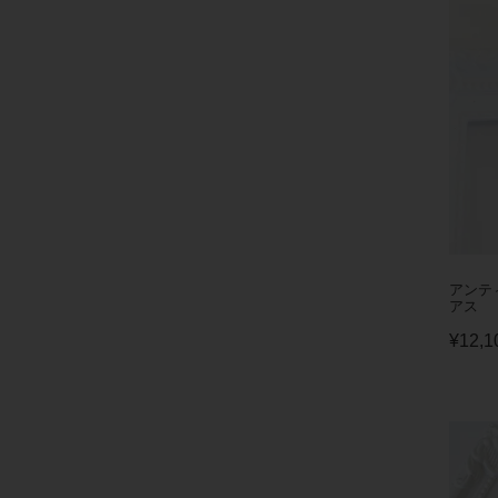
アンテ
アス
¥
12,1