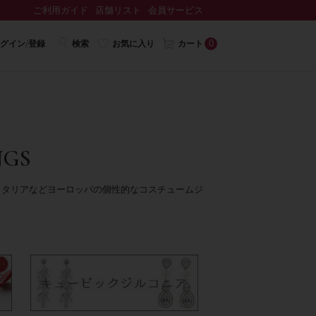
ご利用ガイド
店舗リスト
会員サービス
0
グイン/登録
検索
お気に入り
カート
NGS
イタリアなどヨーロッパの個性的なコスチュームジ