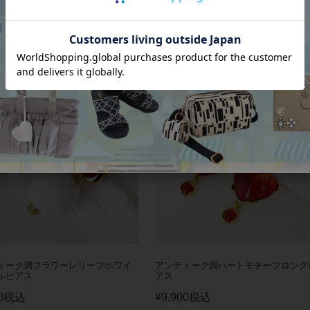
アス
0
税込
¥
9,900
税込
ィーク調フラワーレリーフホワイ
アンティーク調ハートモチーフロング
ルピアス
アス
0
税込
¥
9,900
税込