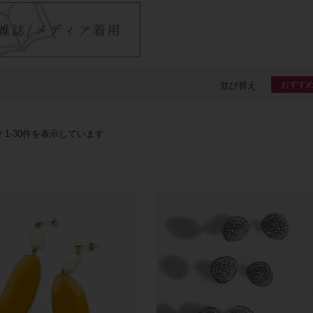
おすす
並び替え
中
1
-
30