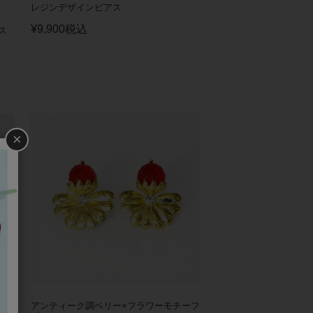
レジンデザインピアス
¥
9,900
税込
ス
×
ピ
アンティーク調ベリー×フラワーモチーフ