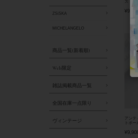
ス
¥
9,90
ZSiSKA
MICHELANGELO
商品一覧(新着順)
Web限定
雑誌掲載商品一覧
全国在庫一点限り
アンテ
ヴィンテージ
トボー
¥
9,90