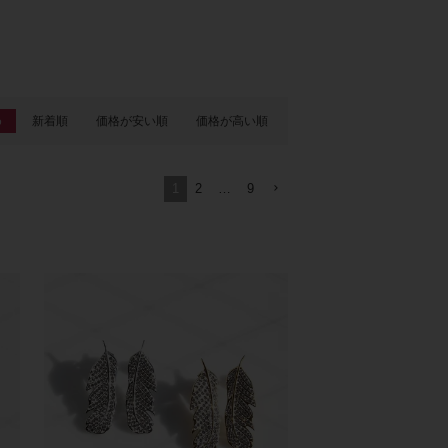
め
新着順
価格が安い順
価格が高い順
1
2
…
9