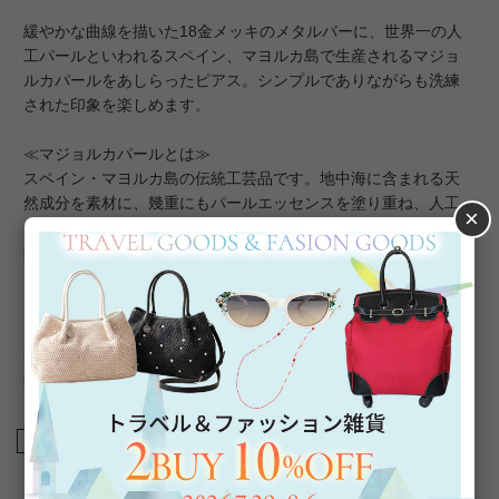
緩やかな曲線を描いた18金メッキのメタルバーに、世界一の人
工パールといわれるスペイン、マヨルカ島で生産されるマジョ
ルカパールをあしらったピアス。シンプルでありながらも洗練
された印象を楽しめます。
≪マジョルカパールとは≫
スペイン・マヨルカ島の伝統工芸品です。地中海に含まれる天
然成分を素材に、幾重にもパールエッセンスを塗り重ね、人工
×
でありながらも、天然真珠さながらの内側から輝くような光
沢・色合い・巻の厚みを再現。天然真珠よりも傷が付きにく
く、汗や化粧水による品質変化が少ないため扱いやすく、気軽
に装えるのもマジョルカパールの魅力です。
★雑誌掲載アイテム★
CLASSY.5月号
商品番号
3260022