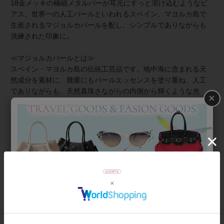
18金メッキの極細メタルバーが耳元にすっと溶け込むようなピ
アス。世界一の人工パールといわれるスペイン、マヨルカ島で
生産されるマジョルカパールを配し、シンプルでありながらも
洗練された印象に。
≪マジョルカパールとは≫
スペイン・マヨルカ島の伝統工芸品です。地中海に含まれる天
然成分を素材に、幾重にもパールエッセンスを塗り重ね、人工
でありながらも、天然真珠さながらの内側から輝くような光
×
沢・色合い・巻の厚みを再現。天然真珠よりも傷が付きにく
く、汗や化粧水による品質変化が少ないため扱いやすく、気軽
に装えるのもマジョルカパールの魅力です。
★雑誌掲載アイテム★
美ST9月号
素敵なあの人8月号
商品番号
3260014