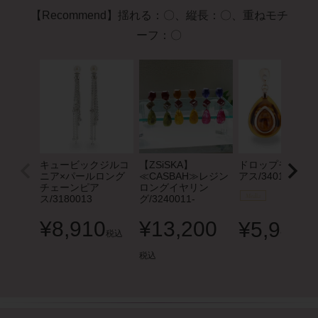
【Recommend】揺れる：〇、縦長：〇、重ねモチ
ーフ：〇
キュービックジルコ
【ZSiSKA】
ドロップモチーフ
ニア×パールロング
≪CASBAH≫レジン
アス/3401197
チェーンピア
ロングイヤリン
ス/3180013
グ/3240011-
¥
8,910
¥
13,200
¥
5,940
税込
税
税込