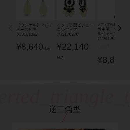
【ウンゲル】マルチ
イタリア製ビジュー
メディア掲載
日本製コットンパ
ビーズピア
ロングピア
ルイヤーフッ
ス/3161018
ス/3170270
ク/3210022
¥
8,640
¥
22,140
税込
¥
8,800
税込
税
逆三角型