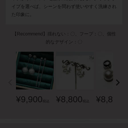
イプを選べば、シーンを問わず使いやすく洗練され
た印象に。
【Recommend】揺れない：〇、フープ：〇、個性
的なデザイン：〇
¥
9,900
¥
8,800
¥
8,800
税込
税込
税