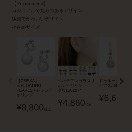
【Recommend】
カジュアルで丸みのあるデザイン
繊細でかわいいデザイン
小さめサイズ
【ZSiSKA】
ベネチアンガラスリ
ドゥルージーフッ
≪FLOATING
ボンイヤリン
ピアス/3401279
PEARLS≫レジンイ
グ/3150287*
ヤリング
¥
6,600
¥
4,860
税
¥
8,800
税込
税込