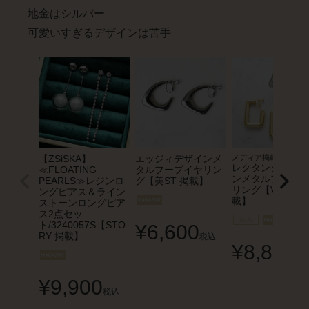
地金はシルバー
可愛いすぎるデザインは苦手
【ZSiSKA】
エッジィデザインメ
メディア掲載
レクタングルデザ
≪FLOATING
タルフープイヤリン
ンメタルフープイ
PEARLS≫レジンロ
グ【美ST 掲載】
リング【VERY 掲
ングピアス＆ライン
載】
ストーンロングピア
ス2点セッ
ト/3240057S【STO
¥
6,600
RY 掲載】
税込
¥
8,800
税
¥
9,900
税込