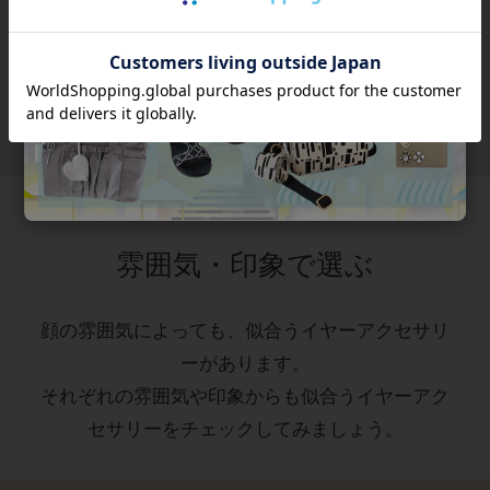
¥
16,500
ス2点セッ
ト/3240057S【STO
¥
4,320
RY 掲載】
税込
税込
¥
9,900
税込
雰囲気・印象で選ぶ
顔の雰囲気によっても、似合うイヤーアクセサリ
ーがあります。
それぞれの雰囲気や印象からも似合うイヤーアク
セサリーをチェックしてみましょう。