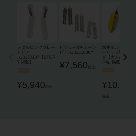
メタルロングプレー
ビジュー&チェーン
水牛ホルン×ラッ
トピア
ピアス/3151036**
ーリーフ型イヤリ
ス/3170137【STOR
グ【大人のおしゃ
Y 掲載】
手帖 掲載】
¥
7,560
税込
¥
5,940
¥
10,800
税込
税込