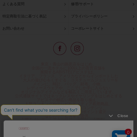
よくある質問
修理/サポート
特定商取引法に基づく表記
プライバシーポリシー
お問い合わせ
コーポレートサイト
東京・青山の路面店をはじめ、
全国の一流ホテルに100以上の直営店舗を
展開するABISTE(アビステ)は、
イタリア、フランス、アメリカなどからインポートした
「大人の遊び心をくすぐる」コスチュームジュエリーを
メインに、時計、バッグ、財布、小物、
レディースウェアや、ここでしか手に入らない
オリジナルアイテムなどを幅広くご用意しています。
公式通販サイトではネックレスやイヤリングをはじめとする
アビステの幅広い商品を取り揃え、
人気ランキングやテレビなどメディア着用商品、
雑誌掲載商品情報を紹介するコンテンツ、
プレゼント包装無料や独自のポイント還元
などのサービスをご提供。
心躍るインポートアクセサリーや時計、小物などで、
お客様の日常をほんの少し豊かにし、
夢やときめきを与えられるよう願っています。
◆ギフトラッピング無料/11,000円以上のご注文で送料無料◆