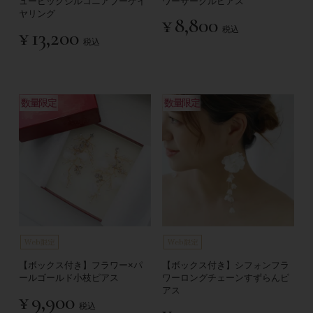
ュービックジルコニアブーケイ
ワーサークルピアス
ヤリング
¥
8,800
税込
¥
13,200
税込
数量限定
数量限定
【ボックス付き】フラワー×パ
【ボックス付き】シフォンフラ
ールゴールド小枝ピアス
ワーロングチェーンすずらんピ
アス
¥
9,900
税込