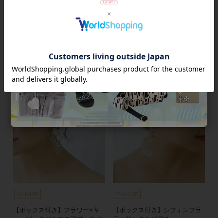
バタフライモチーフキュービッ
キュービックジルコニア×パー
クジルコニアカチューシャ
ルビジューカチューシャ
¥
13,200
¥
19,800
税込
税込
数量限定
数量限定
【ボックス付き】フラワー×キ
【ボックス付き】シフォンフラ