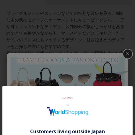
ブライダルシーンやステージなどでの特別な装いを彩る、繊細
な木の葉のモチーフのオーナメントにキュービックジルコニア
が輝くエレガントなティアラ。装飾部分の幅がしっかりとある
のでとても華やかながらも、マーメイドなどスッキリとしたデ
ザインのドレスにもマッチするデザイン。甘さ控えめのティア
ラをお探しの方にもおすすめです。
×
柄の先端はリング状になっているため、ピンで固定しやすい仕
様です。柄の部分の角度も調整可能。装飾部分は曲がらないの
で、頭に載せた後軽く装飾部分を抑えて柄を少しずつゆっくり
と曲げてください。頭に沿わるようにしていただくとフィット
感が出て快適に、美しくご着用いただけます。
※WEB限定商品のため、店舗への取り寄せはできかねます。
商品番号
tiaraRO23