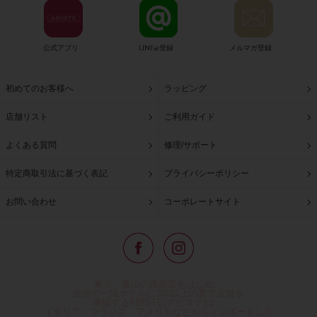
公式アプリ
LINE@登録
メルマガ登録
初めてのお客様へ
ラッピング
店舗リスト
ご利用ガイド
よくある質問
修理/サポート
特定商取引法に基づく表記
プライバシーポリシー
お問い合わせ
コーポレートサイト
東京・青山の路面店をはじめ、
全国の一流ホテルに100以上の直営店舗を
展開するABISTE(アビステ)は、
イタリア、フランス、アメリカなどからインポートした