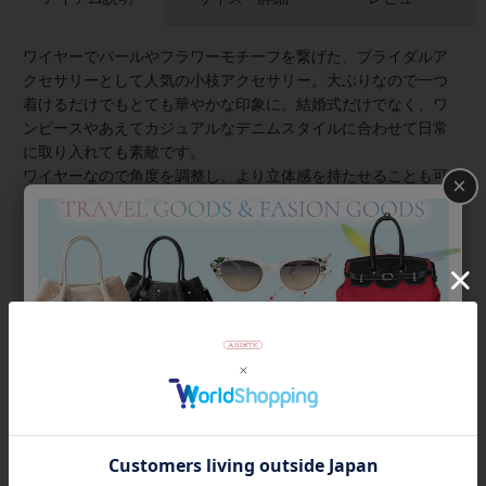
ワイヤーでパールやフラワーモチーフを繋げた、ブライダルア
クセサリーとして人気の小枝アクセサリー。大ぶりなので一つ
着けるだけでもとても華やかな印象に。結婚式だけでなく、ワ
ンピースやあえてカジュアルなデニムスタイルに合わせて日常
に取り入れても素敵です。
ワイヤーなので角度を調整し、より立体感を持たせることも可
×
能。お好みのフォルムに仕上げてお使いください。
◆この商品について
・こちらの商品はボックスにお入れしてお送りします。
・繊細な商品のため、お取り扱いにはご注意ください。
・WEB限定商品のため、店舗取り寄せはできかねます。
商品番号
3009900_bridal