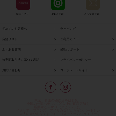
公式アプリ
LINE@登録
メルマガ登録
初めてのお客様へ
ラッピング
店舗リスト
ご利用ガイド
よくある質問
修理/サポート
特定商取引法に基づく表記
プライバシーポリシー
お問い合わせ
コーポレートサイト
東京・青山の路面店をはじめ、
全国の一流ホテルに100以上の直営店舗を
展開するABISTE(アビステ)は、
イタリア、フランス、アメリカなどからインポートした
「大人の遊び心をくすぐる」コスチュームジュエリーを