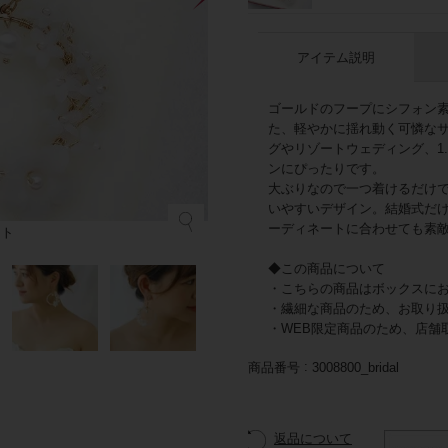
アイテム説明
ゴールドのフープにシフォン
た、軽やかに揺れ動く可憐な
グやリゾートウェディング、1
ンにぴったりです。
大ぶりなので一つ着けるだけ
いやすいデザイン。結婚式だ
ーディネートに合わせても素
イト
◆この商品について
・こちらの商品はボックスに
・繊細な商品のため、お取り
・WEB限定商品のため、店舗
商品番号
3008800_bridal
返品について