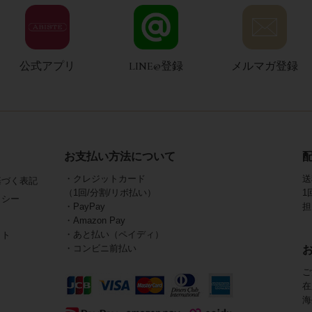
公式アプリ
LINE@登録
メルマガ登録
お支払い方法について
・クレジットカード
送
基づく表記
（1回/分割/リボ払い）
1
リシー
・PayPay
担
・Amazon Pay
・あと払い（ペイディ）
イト
・コンビニ前払い
ご
在
海