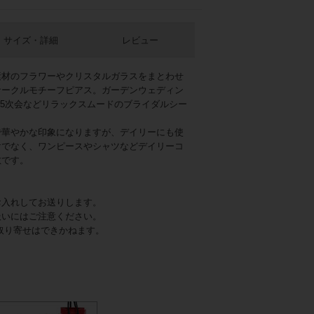
サイズ・詳細
レビュー
素材のフラワーやクリスタルガラスをまとわせ
サークルモチーフピアス。ガーデンウェディン
.5次会などリラックスムードのブライダルシー
で華やかな印象になりますが、デイリーにも使
けでなく、ワンピースやシャツなどデイリーコ
敵です。
お入れしてお送りします。
扱いにはご注意ください。
取り寄せはできかねます。