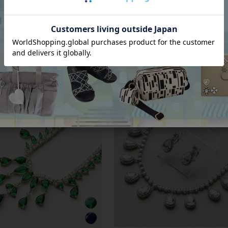
ーモチーフキュービックジルコニ
淡水パール3連ブレスレット
クレス・イヤリングセット
¥
46,200
税込
00
税込