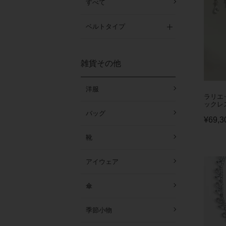
すべて
ベルトタイプ
雑貨その他
洋服
ラリエ
ックレ
バッグ
¥
69,3
靴
アイウェア
傘
季節小物