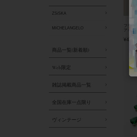
ZSiSKA
フラワ
MICHELANGELO
アネッ
¥
46,2
商品一覧(新着順)
Web限定
雑誌掲載商品一覧
全国在庫一点限り
ヴィンテージ