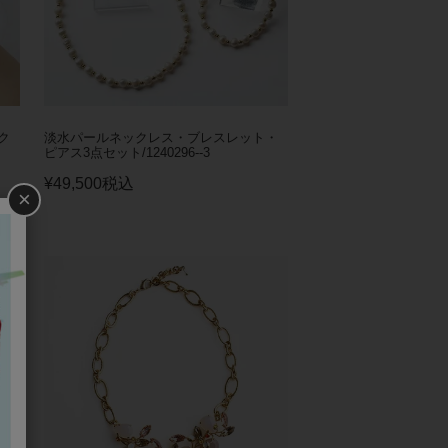
ク
淡水パールネックレス・ブレスレット・
ピアス3点セット/1240296--3
¥
49,500
税込
×