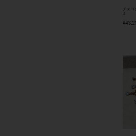
チェコガ
3
¥
43,2