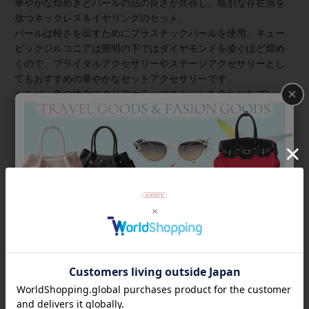
華やかな煌めきとパールの品の良さが共存し、格別な存在感を
放つネックレス＆イヤリングのセット。
パールは軽さを出すためにプラスチックパールを使用。キュー
ビックジルコニアは照明の下ではダイヤモンドを凌ぐほど煌め
くので、ブライダルアクセサリーやステージアクセサリーとし
てもおすすめの華やかなセットアクセサリーです。
×
シルバー色の地金にクリアカラーのストーンを合わせたプレー
ンなカラーなのでコーディネートしやすく、ディナーやいつも
よりちょっぴりおしゃれをしたい日など、日常の中の特別なシ
ーンにもマッチしやすいアイテムです。もちろん別々にも使え
るので、デイリーアクセサリーにもお使いいただけます。
商品番号
1250046
返品について