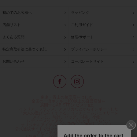
初めてのお客様へ
ラッピング
店舗リスト
ご利用ガイド
よくある質問
修理/サポート
特定商取引法に基づく表記
プライバシーポリシー
お問い合わせ
コーポレートサイト
東京・青山の路面店をはじめ、
全国の一流ホテルに100以上の直営店舗を
展開するABISTE(アビステ)は、
イタリア、フランス、アメリカなどからインポートした
「大人の遊び心をくすぐる」コスチュームジュエリーを
メインに、時計、バッグ、財布、小物、
レディースウェアや、ここでしか手に入らない
オリジナルアイテムなどを幅広くご用意しています。
公式通販サイトではネックレスやイヤリングをはじめとする
アビステの幅広い商品を取り揃え、
人気ランキングやテレビなどメディア着用商品、