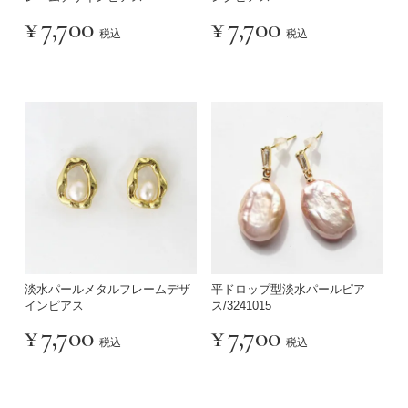
¥
7,700
¥
7,700
税込
税込
淡水パールメタルフレームデザ
平ドロップ型淡水パールピア
インピアス
ス/3241015
¥
7,700
¥
7,700
税込
税込