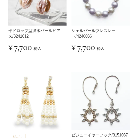
平ドロップ型淡水パールピア
シェルパールブレスレッ
ス/3241012
ト/4240036
¥
7,700
¥
7,700
税込
税込
ビジューイヤーフック/3151037