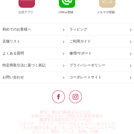
公式アプリ
LINE@登録
メルマガ登録
初めてのお客様へ
ラッピング
店舗リスト
ご利用ガイド
よくある質問
修理/サポート
特定商取引法に基づく表記
プライバシーポリシー
お問い合わせ
コーポレートサイト
東京・青山の路面店をはじめ、
全国の一流ホテルに100以上の直営店舗を
展開するABISTE(アビステ)は、
イタリア、フランス、アメリカなどからインポートした
「大人の遊び心をくすぐる」コスチュームジュエリーを
メインに、時計、バッグ、財布、小物、