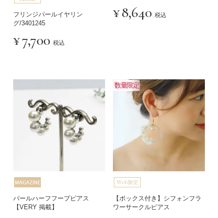
¥
8,640
フリンジパールイヤリン
税込
グ/3401245
¥
7,700
税込
数量限定
パールハーフフープピアス
【ボックス付き】シフォンフラ
【VERY 掲載】
ワーサークルピアス