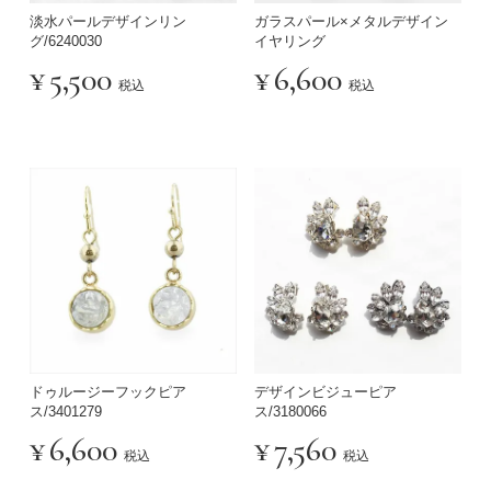
淡水パールデザインリン
ガラスパール×メタルデザイン
グ/6240030
イヤリング
¥
5,500
¥
6,600
税込
税込
ドゥルージーフックピア
デザインビジューピア
ス/3401279
ス/3180066
¥
6,600
¥
7,560
税込
税込