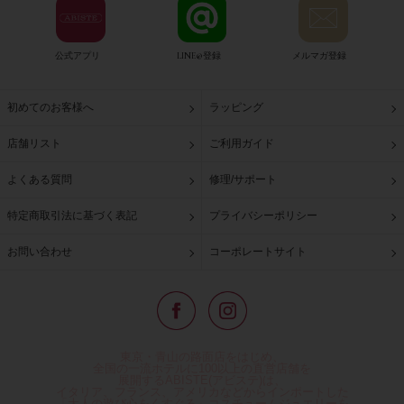
公式アプリ
LINE@登録
メルマガ登録
初めてのお客様へ
ラッピング
店舗リスト
ご利用ガイド
よくある質問
修理/サポート
特定商取引法に基づく表記
プライバシーポリシー
お問い合わせ
コーポレートサイト
東京・青山の路面店をはじめ、
全国の一流ホテルに100以上の直営店舗を
展開するABISTE(アビステ)は、
イタリア、フランス、アメリカなどからインポートした
「大人の遊び心をくすぐる」コスチュームジュエリーを