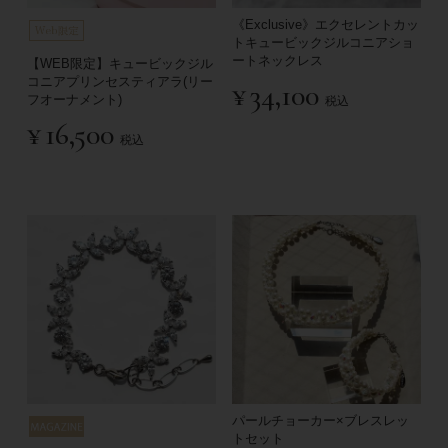
《Exclusive》エクセレントカッ
トキュービックジルコニアショ
ートネックレス
【WEB限定】キュービックジル
コニアプリンセスティアラ(リー
¥
34,100
フオーナメント)
税込
¥
16,500
税込
パールチョーカー×ブレスレッ
トセット