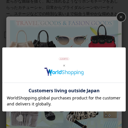
柔らかな曲線を描く、風に揺れるようなリボンモチーフをあし
らったカチューシャ。日常からブライダルシーンやパーティ
ー、ステージなどでの特別な装いまで似合う華やかな煌めきと
×
上品なデザインです。
商品番号
2235003
返品について
Category