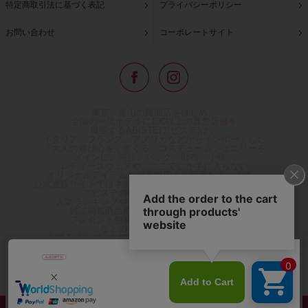
特定商取引法に基づく表記
プライバシーポリシー
お問い合わせ
コーポレートサイト
東京・青山の路面店をはじめ、
全国の一流ホテルに100以上の直営店舗を
展開するABISTE(アビステ)は、
イタリア、フランス、アメリカなどからインポートした
「大人の遊び心をくすぐる」コスチュームジュエリーを
メインに、時計、バッグ、財布、小物、
レディースウェアや、ここでしか手に入らない
オリジナルアイテムなどを幅広くご用意しています。
公式通販サイトではネックレスやイヤリングをはじめとする
アビステの幅広い商品を取り揃え、
人気ランキングやテレビなどメディア着用商品、
雑誌掲載商品情報を紹介するコンテンツ、
プレゼント包装無料や独自のポイント還元
などのサービスをご提供。
心躍るインポートアクセサリーや時計、小物などで、
お客様の日常をほんの少し豊かにし、
夢やときめきを与えられるよう願っています。
◆ギフトラッピング無料/11,000円以上のご注文で送料無料◆
©ABISTE WEB SHOP