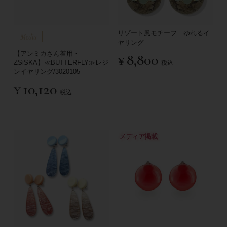
リゾート風モチーフ ゆれるイ
ヤリング
【アンミカさん着用・
¥
8,800
ZSiSKA】≪BUTTERFLY≫レジ
税込
ンイヤリング/3020105
¥
10,120
税込
メディア掲載