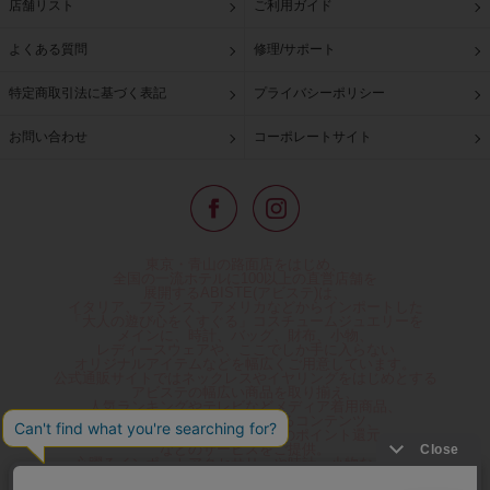
店舗リスト
ご利用ガイド
よくある質問
修理/サポート
特定商取引法に基づく表記
プライバシーポリシー
お問い合わせ
コーポレートサイト
東京・青山の路面店をはじめ、
全国の一流ホテルに100以上の直営店舗を
展開するABISTE(アビステ)は、
イタリア、フランス、アメリカなどからインポートした
「大人の遊び心をくすぐる」コスチュームジュエリーを
メインに、時計、バッグ、財布、小物、
レディースウェアや、ここでしか手に入らない
オリジナルアイテムなどを幅広くご用意しています。
公式通販サイトではネックレスやイヤリングをはじめとする
アビステの幅広い商品を取り揃え、
人気ランキングやテレビなどメディア着用商品、
雑誌掲載商品情報を紹介するコンテンツ、
プレゼント包装無料や独自のポイント還元
などのサービスをご提供。
心躍るインポートアクセサリーや時計、小物などで、
お客様の日常をほんの少し豊かにし、