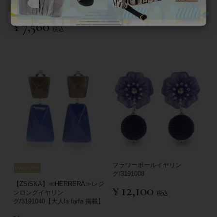
水牛ホルンラウンドイヤリン
グ/3401201【STORY 掲載】
¥
11,000
税込
¥
7,560
税込
フラワーボールイヤリン
グ/3191008
【ZSiSKA】≪HERRERA≫レジ
¥
12,100
ンロングイヤリン
税込
グ/3191040【大人la farfa 掲載】