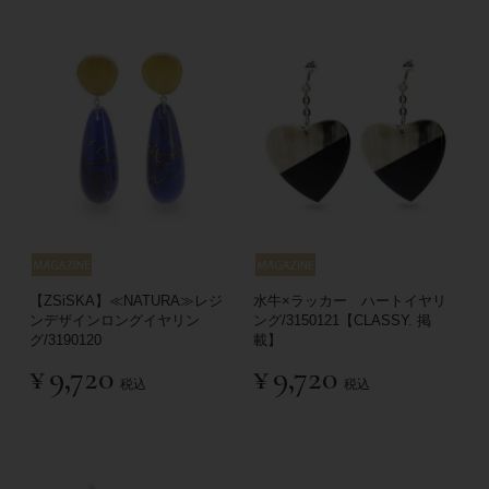
【ZSiSKA】≪NATURA≫レジ
水牛×ラッカー ハートイヤリ
ンデザインロングイヤリン
ング/3150121【CLASSY. 掲
グ/3190120
載】
¥
9,720
¥
9,720
税込
税込