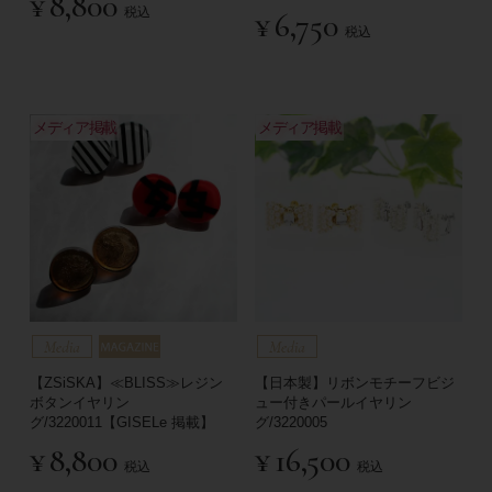
¥
8,800
税込
¥
6,750
税込
メディア掲載
メディア掲載
【ZSiSKA】≪BLISS≫レジン
【日本製】リボンモチーフビジ
ボタンイヤリン
ュー付きパールイヤリン
グ/3220011【GISELe 掲載】
グ/3220005
¥
8,800
¥
16,500
税込
税込