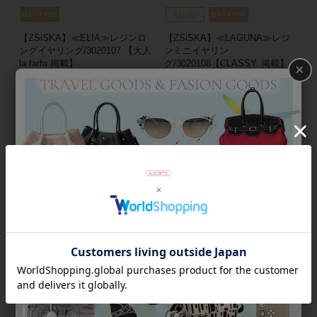
【ZSiSKA】≪ELIA≫レジンロ
【ZSiSKA】≪LAGUNA≫レジ
ングイヤリング/3020107 【大人
ンミニイヤリン
la farfa 掲載】
グ/3020108【CLASSY. 掲載】
×
¥
11,000
¥
8,140
税込
税込
メディア掲載
メッシュフラワーモチーフクリ
スタルガラスイヤリン
グ/3191001