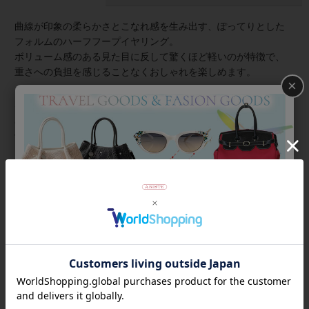
曲線が印象の柔らかさとこなれ感を生み出す、ぽってりとした
フォルムのハーフフープイヤリング。
ボリューム感のある見た目に反して驚くほど軽いのが特徴で、
重さへの負担を感じることなくおしゃれを楽しめます。
×
★雑誌掲載アイテム★
GISELe8月号
VERY5月号
商品番号
3240027
返品について