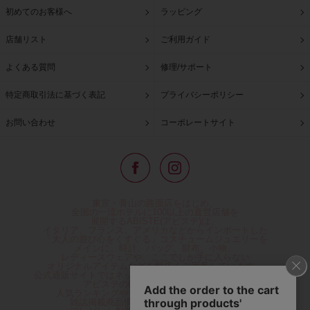
初めてのお客様へ
ラッピング
店舗リスト
ご利用ガイド
よくある質問
修理/サポート
特定商取引法に基づく表記
プライバシーポリシー
お問い合わせ
コーポレートサイト
東京・青山の路面店をはじめ、
全国の一流ホテルに100以上の直営店舗を
展開するABISTE(アビステ)は、
イタリア、フランス、アメリカなどからインポートした
「大人の遊び心をくすぐる」コスチュームジュエリーを
メインに、時計、バッグ、財布、小物、
レディースウェアや、ここでしか手に入らない
オリジナルアイテムなどを幅広くご用意しています。
公式通販サイトではネックレスやイヤリングをはじめとする
アビステの幅広い商品を取り揃え、
人気ランキングやテレビなどメディア着用商品、
雑誌掲載商品情報を紹介するコンテンツ、