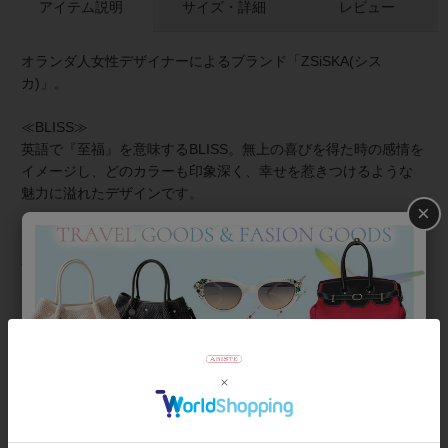
アイテム説明
サイズ・詳細
レビュー
オランダ人女性デザイナーによるブランド「ZSiSKA(シス
カ)」。
≪BLISS≫
英語で『至福』を意味するBLISS。無上の喜びを得た時の感情を
イメージし、どのカラーも印象深く、幸せを惹きつけるような
魅力に溢れたデザインです。
×
≪シスカとは≫
上質な樹脂、ポリエステルレジンの特性を活かし、ガラスのよ
うな質感を再現しつつも、軽くてつけやすいことで人気を博し
ています。
★雑誌掲載アイテム★
GISELe5月号
商品番号
3220011-