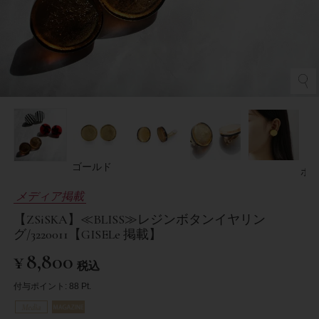
ゴールド
ホ
メディア掲載
【ZSiSKA】≪BLISS≫レジンボタンイヤリン
グ/3220011【GISELe 掲載】
¥
8,800
税込
付与ポイント:
88
Pt.