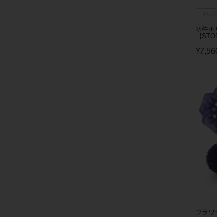
水牛ホル
【STO
¥
7,56
フラワー