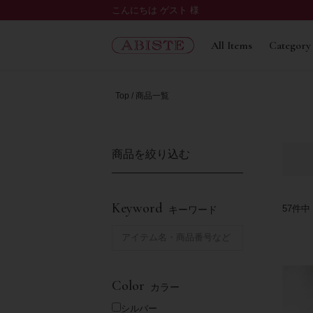
こんにちは ゲスト 様
All Items
Category
Top
商品一覧
商品を絞り込む
Keyword
57
件中
キーワード
Color
カラー
シルバー