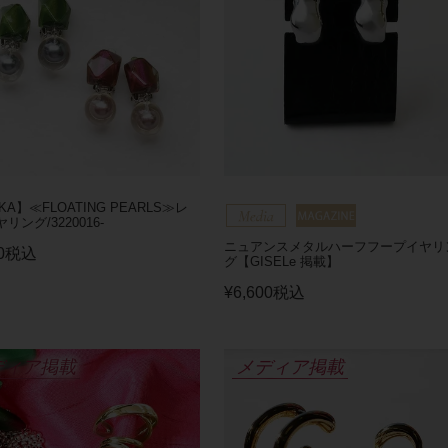
SKA】≪FLOATING PEARLS≫レ
リング/3220016-
ニュアンスメタルハーフフープイヤリ
0
税込
グ【GISELe 掲載】
¥
6,600
税込
ディア掲載
メディア掲載