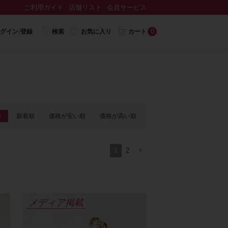
ご利用ガイド
店舗リスト
会員サービス
0
グイン/登録
検索
お気に入り
カート
め
新着順
価格が安い順
価格が高い順
1
2
メディア掲載