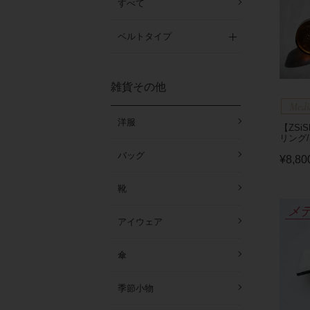
すべて
ベルトタイプ
雑貨その他
洋服
【ZSi
リング/
バッグ
¥
8,80
靴
メ
アイウェア
傘
季節小物