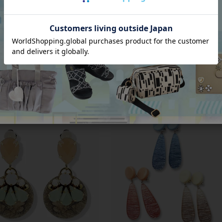
イ押し花ラウンドメタルイヤリン
アジサイ押し花ラウンドボリュームイ
167
リング/3020170
00
税込
¥
19,800
税込