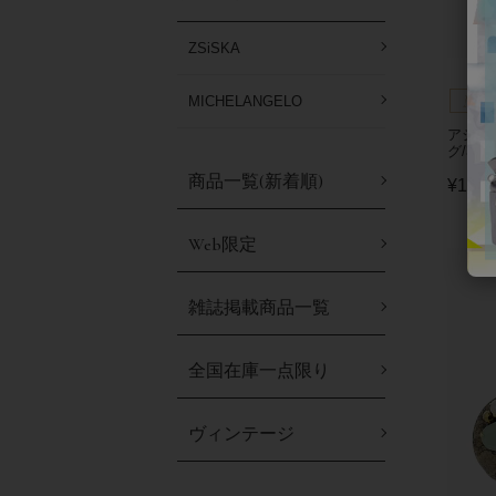
ZSiSKA
MICHELANGELO
アジサ
グ/3020
商品一覧(新着順)
¥
16,5
Web限定
雑誌掲載商品一覧
全国在庫一点限り
ヴィンテージ