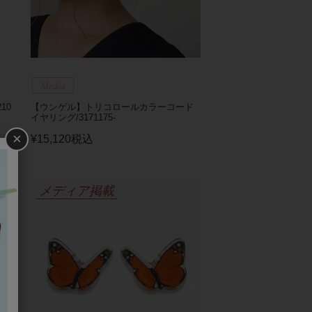
10
【ウンゲル】トリコロールカラーコード
イヤリング/3171175-
×
¥
15,120
税込
メディア掲載