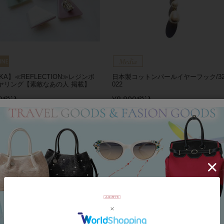
SKA】≪REFLECTION≫レジンボ
日本製コットンパールイヤーフック/32
ヤリング【素敵なあの人 掲載】
022
0
税込
¥
8,800
税込
ディア掲載
メディア掲載