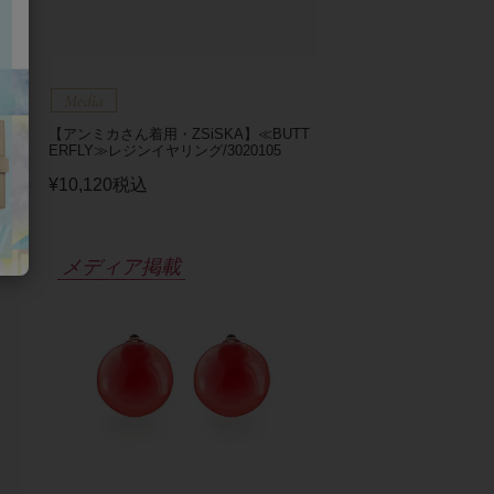
ヤ
【アンミカさん着用・ZSiSKA】≪BUTT
ERFLY≫レジンイヤリング/3020105
¥
10,120
税込
メディア掲載