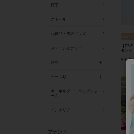
帽子
ストール
化粧品・美容グッズ
【ZSi
ステーショナリー
タンイ
¥
9,35
財布
ケース類
メ
キーホルダー・バッグチャ
ーム
インテリア
ブランド