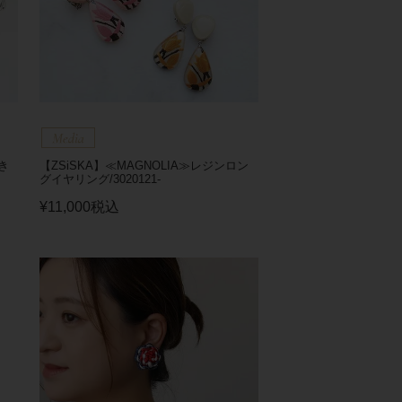
き
【ZSiSKA】≪MAGNOLIA≫レジンロン
グイヤリング/3020121-
¥
11,000
税込