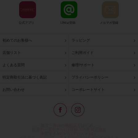
公式アプリ
LINE@登録
メルマガ登録
初めてのお客様へ
ラッピング
店舗リスト
ご利用ガイド
よくある質問
修理/サポート
特定商取引法に基づく表記
プライバシーポリシー
お問い合わせ
コーポレートサイト
東京・青山の路面店をはじめ、
全国の一流ホテルに100以上の直営店舗を
展開するABISTE(アビステ)は、
イタリア、フランス、アメリカなどからインポートした