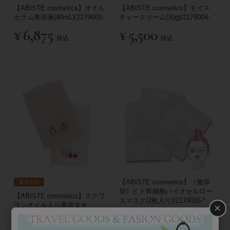
【ABISTE cosmetics】オイル
【ABISTE cosmetics】モイス
セラム美容液(40mL)/2179003-
チャークリーム(30g)/2179004-
¥
6,875
¥
5,500
税込
税込
【ABISTE cosmetics】《無添
返品不可
加》ヒト幹細胞バイオセルロー
【ABISTE cosmetics】スクワ
スマスク(2枚入り)/2179005-*
ランオイル入り美容タオ
×
¥
2,750
ル/2179006-*
税込