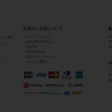
お支払い方法について
・クレジットカード
送
基づく表記
（1回/分割/リボ払い）
1
リシー
・PayPay
担
・Amazon Pay
・あと払い（ペイディ）
イト
・コンビニ前払い
ご
在
海