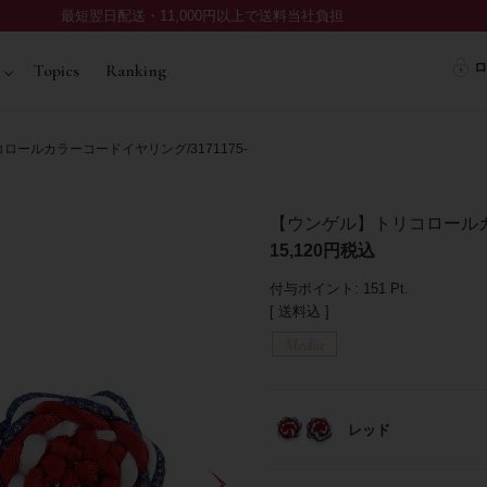
最短翌日配送・11,000円以上で送料当社負担
ロ
Topics
Ranking
ールカラーコードイヤリング/3171175-
【ウンゲル】トリコロールカラ
15,120
税込
付与ポイント:
151
Pt.
送料込
レッド