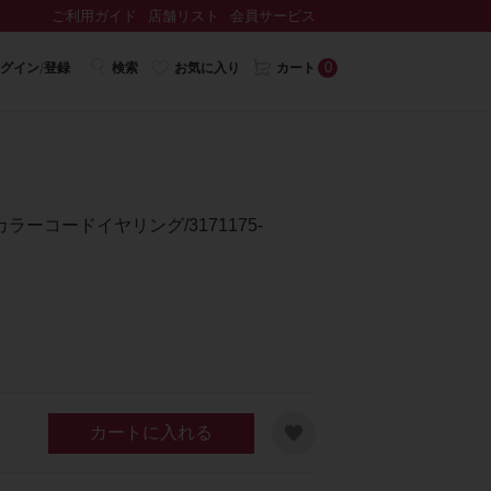
ご利用ガイド
店舗リスト
会員サービス
0
グイン/登録
検索
お気に入り
カート
ーコードイヤリング/3171175-
カートに入れる