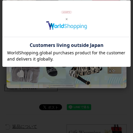
エッジのきいた直線的なデザインは、つけるだけで大人クール
なスタイリングに。おそろいのネックレスでさらにスタイルア
ップ★
◆ネックレス 1020084
◆イヤリング 3020122
★雑誌掲載アイテム★
素敵なあの人11月号
商品番号
3020122-
返品について