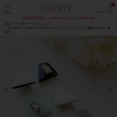
0
Cart
Search
Menu
最短翌営業日配送・11,000円以上ご購入で送料当社負担
Top
アクセサリー
イヤリング
【ZSiSKA】≪REFLECTION≫レジンボタンイヤリング【素敵なあの人 掲
載】