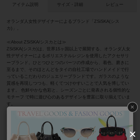
アイテム説明
サイズ・詳細
レビュー
オランダ人女性デザイナーによるブランド「ZSiSKA(シス
カ)」。
≪About ZSiSKA/シスカとは≫
ZSiSKA(シスカ)は、世界15ヶ国以上で展開する、オランダ人女
性デザイナーによるポリエステルレジンを使用したアクセサリ
ーブランド。ひとつひとつのパーツの作成から、着色、磨きに
至るまで、そのほとんどをタイの自社工場でハンドメイドで行
っているこだわりのジュエリーブランドです。ガラスのような
質感を再現しつつも、軽くてつけやすいことで人気を博してい
ます。 色鮮やかな色彩と、シーズンごとに発表される個性的な
モチーフ で時に遊び心のあるデザインを豊富に取り揃えていま
す。
×
≪REFLECTION≫
反射した光が真っすぐに進む様にインスピレーションを受けた
直線的なデザインのシリーズ。 光と影のコントラストをツート
ーンカラーのパーツで表現しています。