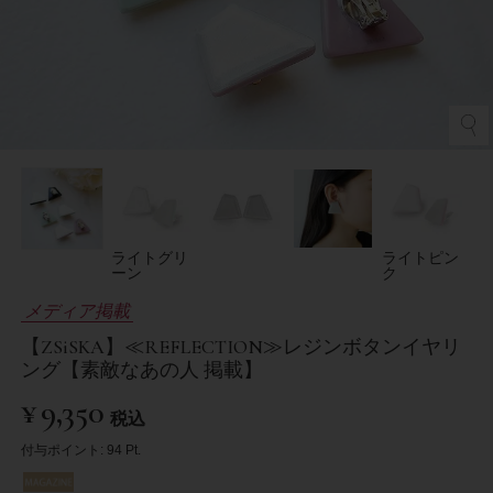
ライトグリ
ライトピン
ーン
ク
メディア掲載
【ZSiSKA】≪REFLECTION≫レジンボタンイヤリ
ング【素敵なあの人 掲載】
¥
9,350
税込
付与ポイント:
94
Pt.