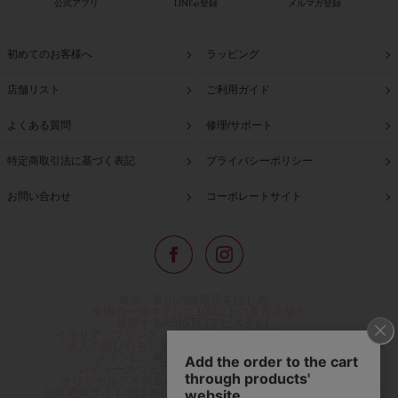
公式アプリ
LINE@登録
メルマガ登録
初めてのお客様へ
ラッピング
店舗リスト
ご利用ガイド
よくある質問
修理/サポート
特定商取引法に基づく表記
プライバシーポリシー
お問い合わせ
コーポレートサイト
東京・青山の路面店をはじめ、
全国の一流ホテルに100以上の直営店舗を
展開するABISTE(アビステ)は、
イタリア、フランス、アメリカなどからインポートした
「大人の遊び心をくすぐる」コスチュームジュエリーを
メインに、時計、バッグ、財布、小物、
レディースウェアや、ここでしか手に入らない
オリジナルアイテムなどを幅広くご用意しています。
公式通販サイトではネックレスやイヤリングをはじめとする