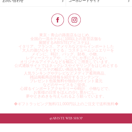
お問い合わせ
コーポレートサイト
東京・青山の路面店をはじめ、
全国の一流ホテルに100以上の直営店舗を
展開するABISTE(アビステ)は、
イタリア、フランス、アメリカなどからインポートした
「大人の遊び心をくすぐる」コスチュームジュエリーを
メインに、時計、バッグ、財布、小物、
レディースウェアや、ここでしか手に入らない
オリジナルアイテムなどを幅広くご用意しています。
公式通販サイトではネックレスやイヤリングをはじめとする
アビステの幅広い商品を取り揃え、
人気ランキングやテレビなどメディア着用商品、
雑誌掲載商品情報を紹介するコンテンツ、
プレゼント包装無料や独自のポイント還元
などのサービスをご提供。
心躍るインポートアクセサリーや時計、小物などで、
お客様の日常をほんの少し豊かにし、
夢やときめきを与えられるよう願っています。
◆ギフトラッピング無料/11,000円以上のご注文で送料無料◆
©ABISTE WEB SHOP