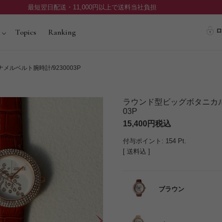
最短翌日配送・11,000円以上で送料当社負担
ロ
Topics
Ranking
ルベルト腕時計/9230003P
ラウンド型ビッグボタニカル
03P
15,400
税込
付与ポイント:
154
Pt.
送料込
ブラウン