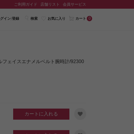
ご利用ガイド
店舗リスト
会員サービス
0
グイン/登録
検索
お気に入り
カート
フェイスエナメルベルト腕時計/92300
カートに入れる