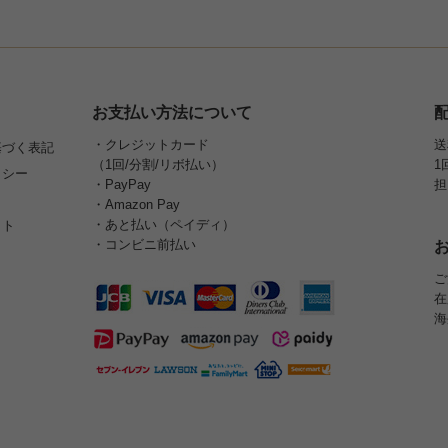
お支払い方法について
・クレジットカード
送
基づく表記
（1回/分割/リボ払い）
1
リシー
・PayPay
担
・Amazon Pay
・あと払い（ペイディ）
イト
・コンビニ前払い
ご
在
海