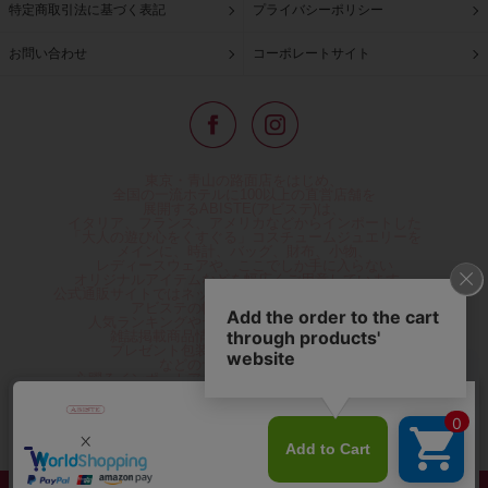
特定商取引法に基づく表記
プライバシーポリシー
お問い合わせ
コーポレートサイト
東京・青山の路面店をはじめ、
全国の一流ホテルに100以上の直営店舗を
展開するABISTE(アビステ)は、
イタリア、フランス、アメリカなどからインポートした
「大人の遊び心をくすぐる」コスチュームジュエリーを
メインに、時計、バッグ、財布、小物、
レディースウェアや、ここでしか手に入らない
オリジナルアイテムなどを幅広くご用意しています。
公式通販サイトではネックレスやイヤリングをはじめとする
アビステの幅広い商品を取り揃え、
人気ランキングやテレビなどメディア着用商品、
雑誌掲載商品情報を紹介するコンテンツ、
プレゼント包装無料や独自のポイント還元
などのサービスをご提供。
心躍るインポートアクセサリーや時計、小物などで、
お客様の日常をほんの少し豊かにし、
夢やときめきを与えられるよう願っています。
◆ギフトラッピング無料/11,000円以上のご注文で送料無料◆
©ABISTE WEB SHOP