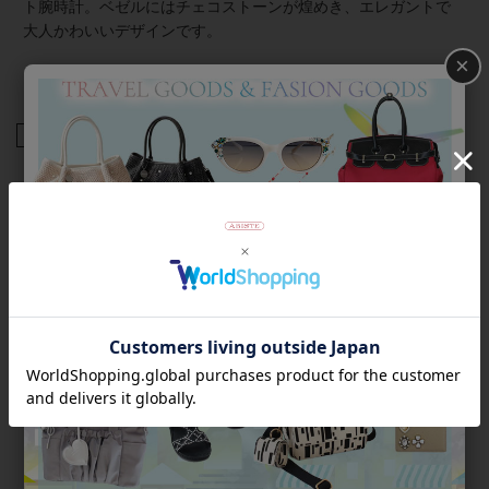
ト腕時計。ベゼルにはチェコストーンが煌めき、エレガントで
大人かわいいデザインです。
×
商品番号
9230013
返品について
Category