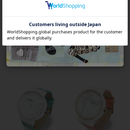
オリジナル透かしルースター腕
ラウンドフェイスチェコクリス
時計/9170001
タルガラスベルト腕時
計/9160042
¥
18,900
税込
¥
27,000
税込