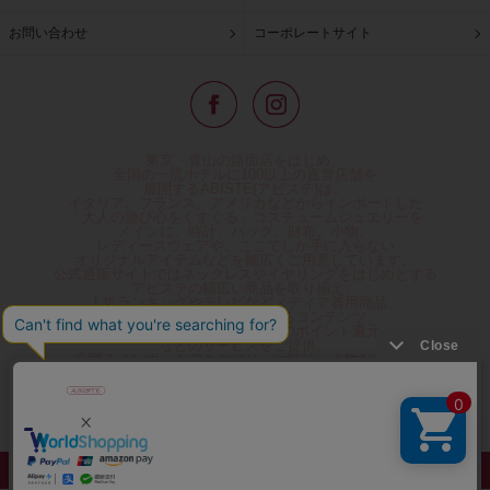
お問い合わせ
コーポレートサイト
東京・青山の路面店をはじめ、
全国の一流ホテルに100以上の直営店舗を
展開するABISTE(アビステ)は、
イタリア、フランス、アメリカなどからインポートした
「大人の遊び心をくすぐる」コスチュームジュエリーを
メインに、時計、バッグ、財布、小物、
レディースウェアや、ここでしか手に入らない
オリジナルアイテムなどを幅広くご用意しています。
公式通販サイトではネックレスやイヤリングをはじめとする
アビステの幅広い商品を取り揃え、
人気ランキングやテレビなどメディア着用商品、
雑誌掲載商品情報を紹介するコンテンツ、
プレゼント包装無料や独自のポイント還元
などのサービスをご提供。
心躍るインポートアクセサリーや時計、小物などで、
お客様の日常をほんの少し豊かにし、
夢やときめきを与えられるよう願っています。
◆ギフトラッピング無料/11,000円以上のご注文で送料無料◆
©ABISTE WEB SHOP