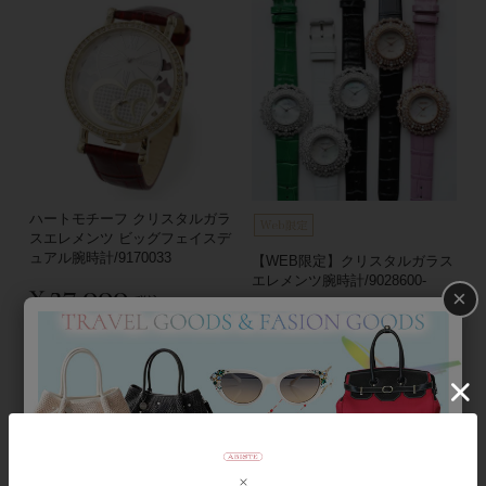
ハートモチーフ クリスタルガラ
スエレメンツ ビッグフェイスデ
ュアル腕時計/9170033
【WEB限定】クリスタルガラス
エレメンツ腕時計/9028600-
¥
27,000
×
税込
¥
28,600
税込