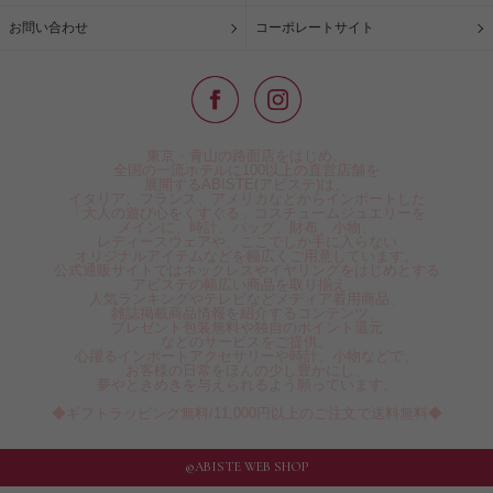
お問い合わせ
コーポレートサイト
東京・青山の路面店をはじめ、
全国の一流ホテルに100以上の直営店舗を
展開するABISTE(アビステ)は、
イタリア、フランス、アメリカなどからインポートした
「大人の遊び心をくすぐる」コスチュームジュエリーを
メインに、時計、バッグ、財布、小物、
レディースウェアや、ここでしか手に入らない
オリジナルアイテムなどを幅広くご用意しています。
公式通販サイトではネックレスやイヤリングをはじめとする
アビステの幅広い商品を取り揃え、
人気ランキングやテレビなどメディア着用商品、
雑誌掲載商品情報を紹介するコンテンツ、
プレゼント包装無料や独自のポイント還元
などのサービスをご提供。
心躍るインポートアクセサリーや時計、小物などで、
お客様の日常をほんの少し豊かにし、
夢やときめきを与えられるよう願っています。
◆ギフトラッピング無料/11,000円以上のご注文で送料無料◆
©ABISTE WEB SHOP