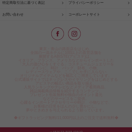
特定商取引法に基づく表記
プライバシーポリシー
お問い合わせ
コーポレートサイト
東京・青山の路面店をはじめ、
全国の一流ホテルに100以上の直営店舗を
展開するABISTE(アビステ)は、
イタリア、フランス、アメリカなどからインポートした
「大人の遊び心をくすぐる」コスチュームジュエリーを
メインに、時計、バッグ、財布、小物、
レディースウェアや、ここでしか手に入らない
オリジナルアイテムなどを幅広くご用意しています。
公式通販サイトではネックレスやイヤリングをはじめとする
アビステの幅広い商品を取り揃え、
人気ランキングやテレビなどメディア着用商品、
雑誌掲載商品情報を紹介するコンテンツ、
プレゼント包装無料や独自のポイント還元
などのサービスをご提供。
心躍るインポートアクセサリーや時計、小物などで、
お客様の日常をほんの少し豊かにし、
夢やときめきを与えられるよう願っています。
◆ギフトラッピング無料/11,000円以上のご注文で送料無料◆
©ABISTE WEB SHOP