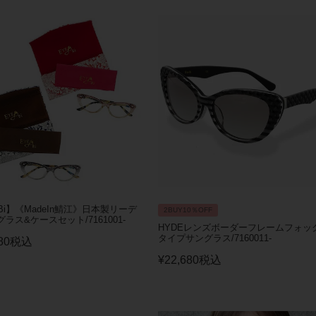
-Bi】《MadeIn鯖江》日本製リーデ
2BUY10％OFF
ラス&ケースセット/7161001-
HYDEレンズボーダーフレームフォッ
タイプサングラス/7160011-
80
税込
¥
22,680
税込