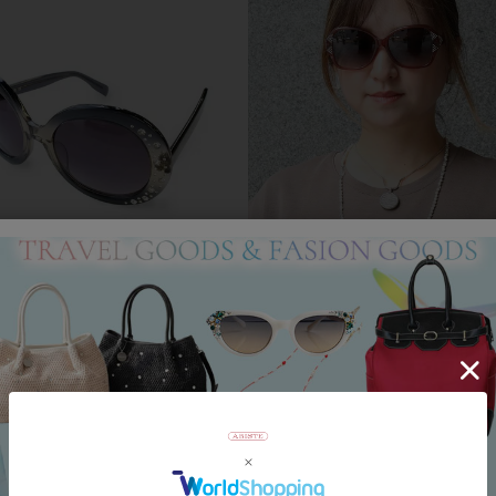
0％OFF
2BUY10％OFF
e-Bi】クリスタルガラス付サングラ
クリスタルガラス付きバタフライ型サ
007-
グラス
40
税込
¥
19,440
税込