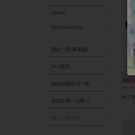
ZSiSKA
MICHELANGELO
商品一覧(新着順)
Web限定
2BUY1
雑誌掲載商品一覧
サングラス
¥
17,2
全国在庫一点限り
ヴィンテージ