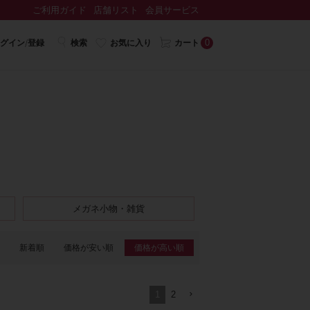
ご利用ガイド
店舗リスト
会員サービス
0
グイン/登録
検索
お気に入り
カート
メガネ小物・雑貨
新着順
価格が安い順
価格が高い順
1
2