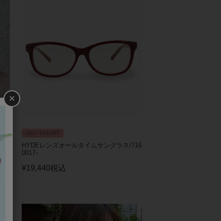
×
2BUY10％OFF
ン
HYDEレンズオールタイムサングラス/716
0017-
¥
19,440
税込