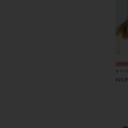
2BUY1
オーバ
¥
15,9