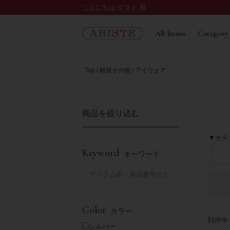
こんにちは ゲスト 様
All Items
Category
Top
雑貨その他
アイウェア
商品を絞り込む
▼カテ
Keyword
キーワード
Color
カラー
51
件中
シルバー