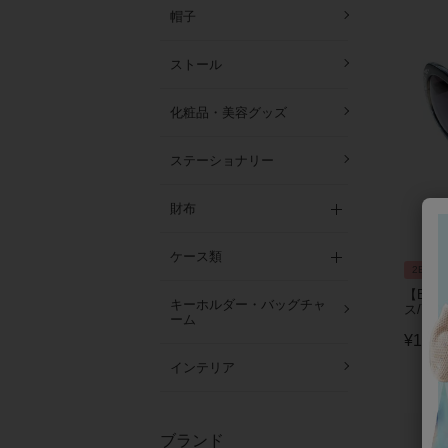
帽子
ストール
化粧品・美容グッズ
ステーショナリー
財布
ケース類
2BUY1
【Ey
キーホルダー・バッグチャ
ス/7160
ーム
¥
19,4
インテリア
ブランド